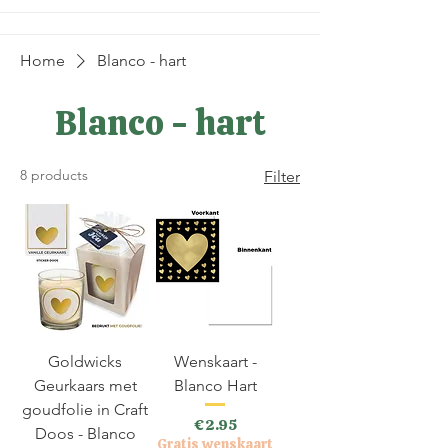
Home
Blanco - hart
Blanco - hart
8 products
Filter
Goldwicks
Wenskaart -
Geurkaars met
Blanco Hart
goudfolie in Craft
Price
€2.95
Doos - Blanco
Gratis wenskaart