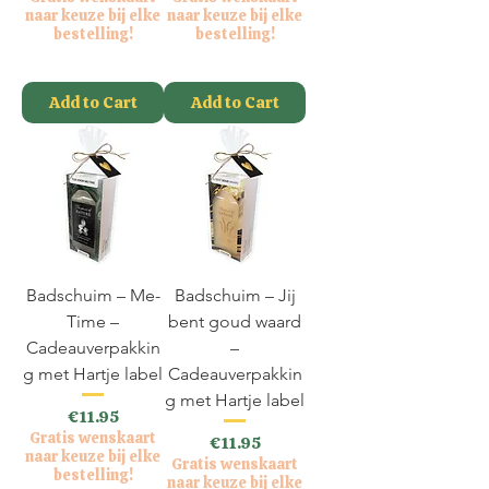
naar keuze bij elke
naar keuze bij elke
bestelling!
bestelling!
VAT Included
VAT Included
Add to Cart
Add to Cart
Badschuim – Me-
Badschuim – Jij
Time –
bent goud waard
Cadeauverpakkin
–
g met Hartje label
Cadeauverpakkin
g met Hartje label
Price
€11.95
Gratis wenskaart
Price
€11.95
naar keuze bij elke
Gratis wenskaart
bestelling!
naar keuze bij elke