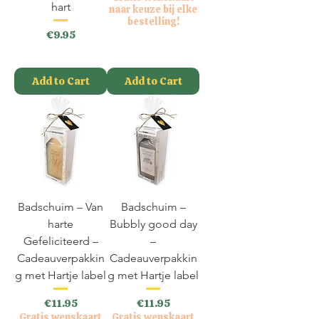
hart
naar keuze bij elke
bestelling!
Price
€9.95
VAT Included
VAT Included
Add to Cart
Add to Cart
Badschuim – Van
Badschuim –
harte
Bubbly good day
Gefeliciteerd –
–
Cadeauverpakkin
Cadeauverpakkin
g met Hartje label
g met Hartje label
Price
Price
€11.95
€11.95
Gratis wenskaart
Gratis wenskaart