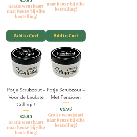
Price
€5.95
naar keuze bij elke
Gratis wenskaart
bestelling!
naar keuze bij elke
bestelling!
VAT Included
VAT Included
Add to Cart
Add to Cart
Potje Scrubzout –
Potje Scrubzout –
Voor de Leukste
Met Pensioen
Collega!
Price
€5.95
Gratis wenskaart
Price
€5.95
naar keuze bij elke
Gratis wenskaart
bestelling!
naar keuze bij elke
bestelling!
VAT Included