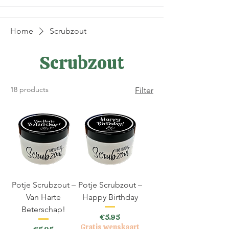
Home
Scrubzout
Scrubzout
18 products
Filter
Potje Scrubzout –
Potje Scrubzout –
Van Harte
Happy Birthday
Beterschap!
Price
€5.95
Gratis wenskaart