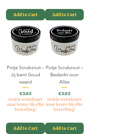
VAT Included
Add to Cart
Add to Cart
Potje Scrubzout –
Potje Scrubzout –
Jij bent Goud
Bedankt voor
waard
Alles
Price
Price
€5.95
€5.95
Gratis wenskaart
Gratis wenskaart
naar keuze bij elke
naar keuze bij elke
bestelling!
bestelling!
VAT Included
VAT Included
Add to Cart
Add to Cart