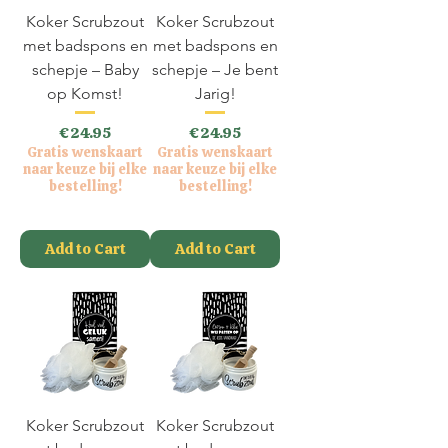
Koker Scrubzout
Koker Scrubzout
met badspons en
met badspons en
schepje – Baby
schepje – Je bent
op Komst!
Jarig!
Price
Price
€24.95
€24.95
Gratis wenskaart
Gratis wenskaart
naar keuze bij elke
naar keuze bij elke
bestelling!
bestelling!
VAT Included
VAT Included
Add to Cart
Add to Cart
Koker Scrubzout
Koker Scrubzout