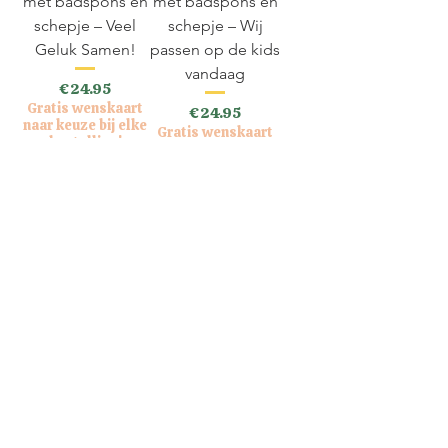
met badspons en
met badspons en
schepje – Veel
schepje – Wij
Geluk Samen!
passen op de kids
vandaag
Price
€24.95
Gratis wenskaart
Price
€24.95
naar keuze bij elke
Gratis wenskaart
bestelling!
naar keuze bij elke
bestelling!
VAT Included
VAT Included
Add to Cart
Add to Cart
Koker Scrubzout
Koker Scrubzout
met badspons en
met badspons en