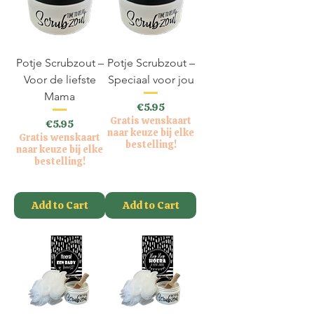
Potje Scrubzout –
Potje Scrubzout –
Voor de liefste
Speciaal voor jou
Mama
Price
€5.95
Gratis wenskaart
Price
€5.95
naar keuze bij elke
Gratis wenskaart
bestelling!
naar keuze bij elke
bestelling!
VAT Included
VAT Included
Add to Cart
Add to Cart