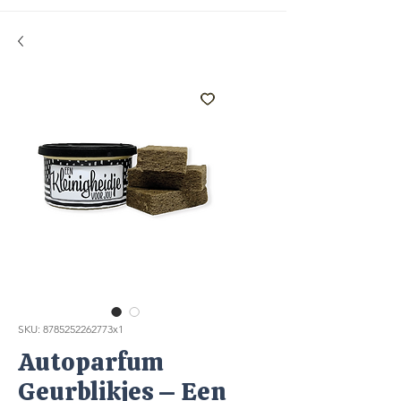
SKU: 8785252262773x1
Autoparfum
Geurblikjes – Een