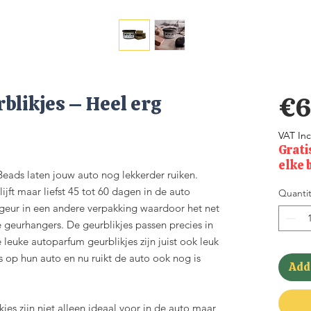
likjes – Heel erg
€6
VAT In
Grati
elke 
Beads laten jouw auto nog lekkerder ruiken.
ijft maar liefst 45 tot 60 dagen in de auto
Quantit
e geur in een andere verpakking waardoor het net
e geurhangers. De geurblikjes passen precies in
leuke autoparfum geurblikjes zijn juist ook leuk
ts op hun auto en nu ruikt de auto ook nog is
Add 
jes zijn niet alleen ideaal voor in de auto maar