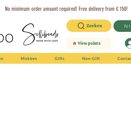
No minimum order amount required! Free delivery from € 150!
Zoeken
N
View points
en
Mokken
Gifts
Non-Gift
Conta