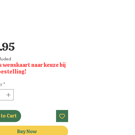
Price
.95
cluded
s wenskaart naar keuze bij
bestelling!
y
*
to Cart
Buy Now