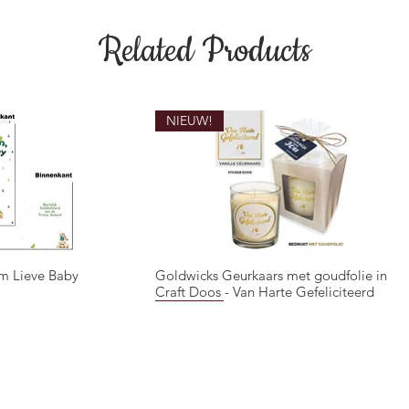
Related Products
NIEUW!
m Lieve Baby
Goldwicks Geurkaars met goudfolie in
ck View
Quick View
Craft Doos - Van Harte Gefeliciteerd
NIEUW!
NIEUW!