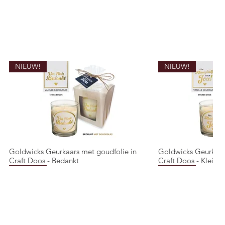
NIEUW!
NIEUW!
Goldwicks Geurkaars met goudfolie in
Goldwicks Geurkaar
Quick View
Quic
Craft Doos - Bedankt
Craft Doos - Kleinig
NIEUW!
NIEUW!
NIEUW!
NIEUW!