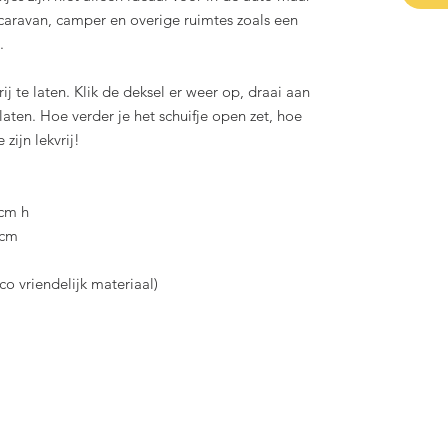
caravan, camper en overige ruimtes zoals een
.
j te laten. Klik de deksel er weer op, draai aan
laten. Hoe verder je het schuifje open zet, hoe
 zijn lekvrij!
8cm h
8cm
co vriendelijk materiaal)