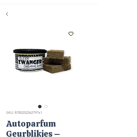
SKU: 8785252262797x1
Autoparfum
Geurblikjes –