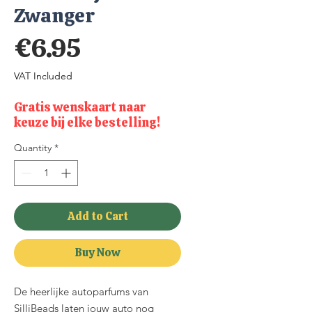
Zwanger
Price
€6.95
VAT Included
Gratis wenskaart naar
keuze bij elke bestelling!
Quantity
*
Add to Cart
Buy Now
De heerlijke autoparfums van
SilliBeads laten jouw auto nog