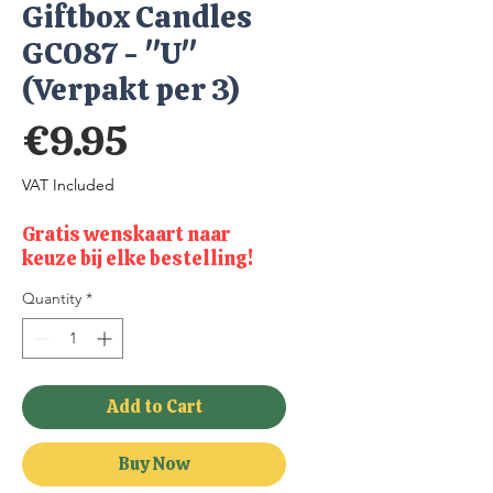
Giftbox Candles
GC087 - "U"
(Verpakt per 3)
Price
€9.95
VAT Included
Gratis wenskaart naar
keuze bij elke bestelling!
Quantity
*
Add to Cart
Buy Now