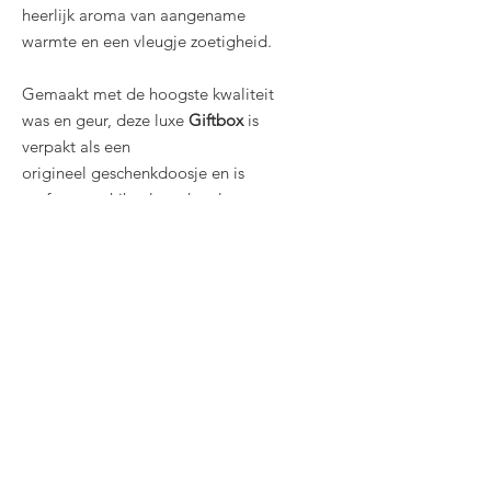
heerlijk aroma van aangename
warmte en een vleugje zoetigheid.
Gemaakt met de hoogste kwaliteit
was en geur, deze luxe
Giftbox
is
verpakt als een
origineel geschenkdoosje en is
perfect geschikt als cadeau!
Related
Products