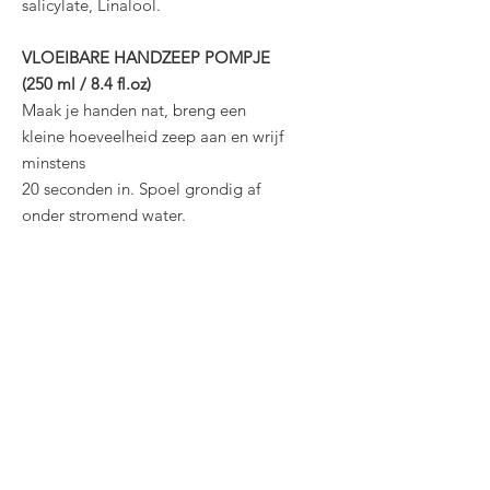
salicylate, Linalool.
VLOEIBARE HANDZEEP POMPJE
(250 ml / 8.4 fl.oz)
Maak je handen nat, breng een
kleine hoeveelheid zeep aan en wrijf
minstens
20 seconden in. Spoel grondig af
onder stromend water.
Ingrediënten:
Aqua, Sodium
chloride, Sodium laureth sulfate,
Cocamidopropyl betaine, PEG-150
distearate, Magnesium nitrate,
Magnesium chloride,
Methylchloroisothiazolinone and
Methylisothiazolinone, Citric
acid, Disodium EDTA, Parfum, CI
19140, CI 17200, CI 42090.