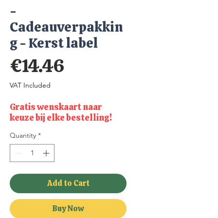
-
Cadeauverpakkin
g - Kerst label
Price
€14.46
VAT Included
Gratis wenskaart naar
keuze bij elke bestelling!
Quantity
*
Add to Cart
Buy Now