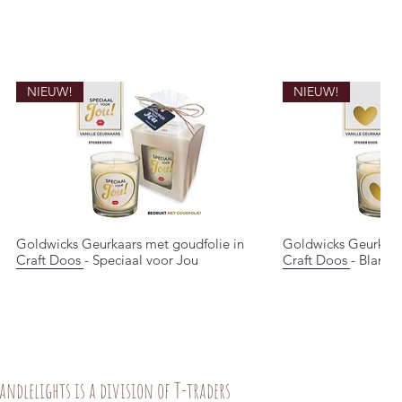
NIEUW!
NIEUW!
Goldwicks Geurkaars met goudfolie in
Goldwicks Geurkaar
Quick View
Quic
Craft Doos - Speciaal voor Jou
Craft Doos - Blanco 
NIEUW!
NIEUW!
NIEUW!
NIEUW!
andlelights is a division of T-traders