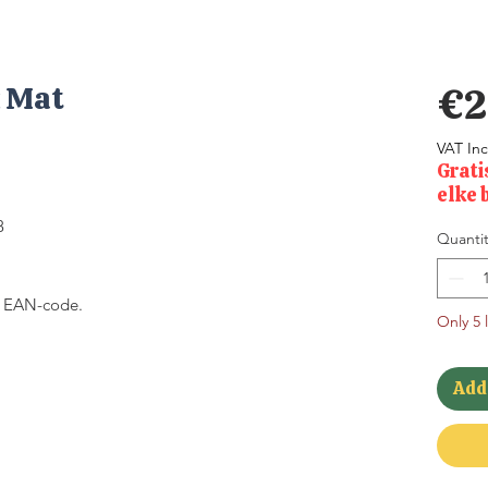
x Mat
€2
VAT In
Grati
elke 
8
Quantit
en EAN-code.
Only 5 l
Add 