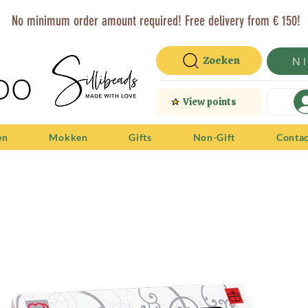
No minimum order amount required! Free delivery from € 150!
Zoeken
N
View points
en
Mokken
Gifts
Non-Gift
Conta