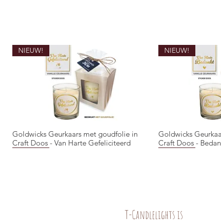
NIEUW!
NIEUW!
Goldwicks Geurkaars met goudfolie in
Goldwicks Geurkaa
Quick View
Qui
Craft Doos - Van Harte Gefeliciteerd
Craft Doos - Bedan
NIEUW!
NIEUW!
NIEUW!
NIEUW!
NIEUW!
T-Candlelights is