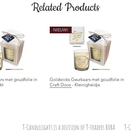
Related Products
NIEUW!
rs met goudfolie in
Goldwicks Geurkaars met goudfolie in
ck View
Quick View
kt
Craft Doos - Kleinigheidje
NIEUW!
NIEUW!
T-Candlelights is a division of T-traders BVBA
T-C