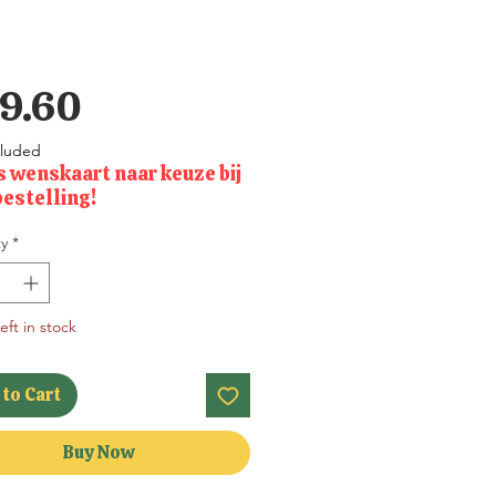
Price
9.60
cluded
s wenskaart naar keuze bij
bestelling!
y
*
eft in stock
to Cart
Buy Now