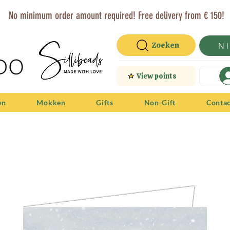
No minimum order amount required! Free delivery from € 150!
Zoeken
N
View points
en
Mokken
Gifts
Non-Gift
Conta