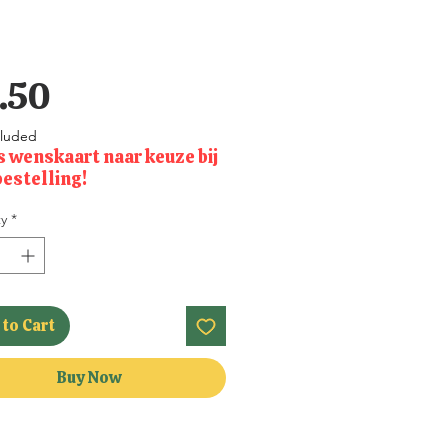
Price
.50
cluded
s wenskaart naar keuze bij
bestelling!
y
*
to Cart
Buy Now