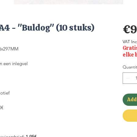
A4 - "Buldog" (10 stuks)
€9
VAT In
Grati
20)x297MM
elke 
an een inlegvel
Quantit
otief
Add 
0€
uwjaarsbrief:
1.95€