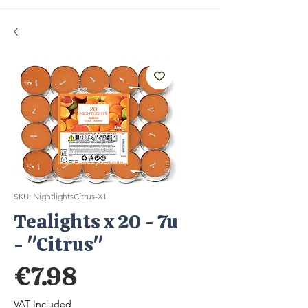
SKU: NightlightsCitrus-X1
Tealights x 20 - 7u
- "Citrus"
Price
€7.98
VAT Included