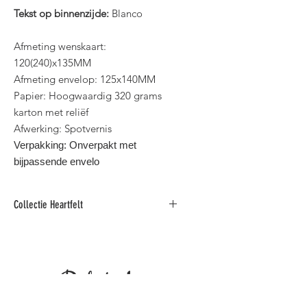
Tekst op binnenzijde:
Blanco
Afmeting wenskaart:
120(240)x135MM
Afmeting envelop: 125x140MM
Papier: Hoogwaardig 320 grams
karton met reliëf
Afwerking: Spotvernis
Verpakking: Onverpakt met
bijpassende envelo
Collectie Heartfelt
Rouwkaarten gedrukt op
hoogwaardig karton afwerkt met
spotvernis.
Related
3 Verschillende formaten.
​Binnen standaard postformaat voor
België.