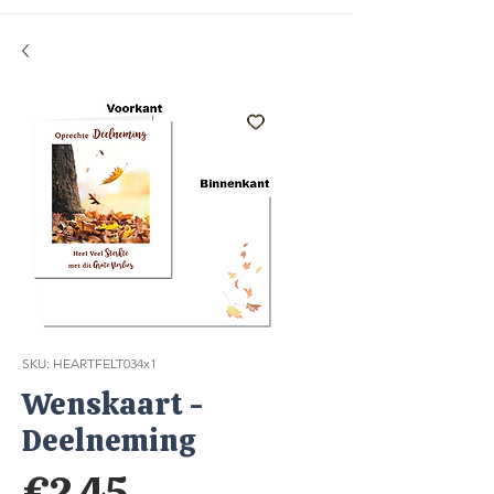
SKU: HEARTFELT034x1
Wenskaart -
Deelneming
Price
€2.45