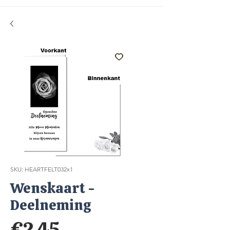
SKU: HEARTFELT032x1
Wenskaart -
Deelneming
Price
€2.45