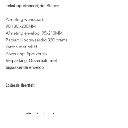
Tekst op binnenzijde:
Blanco
Afmeting wenskaart:
90(180)x200MM
Afmeting envelop: 95x210MM
Papier: Hoogwaardig 320 grams
karton met reliëf
Afwerking: Spotvernis
Verpakking: Onverpakt met
bijpassende envelop
Collectie Heartfelt
Rouwkaarten gedrukt op
hoogwaardig karton afwerkt met
spotvernis.
Related
3 Verschillende formaten.
​Binnen standaard postformaat voor
België.