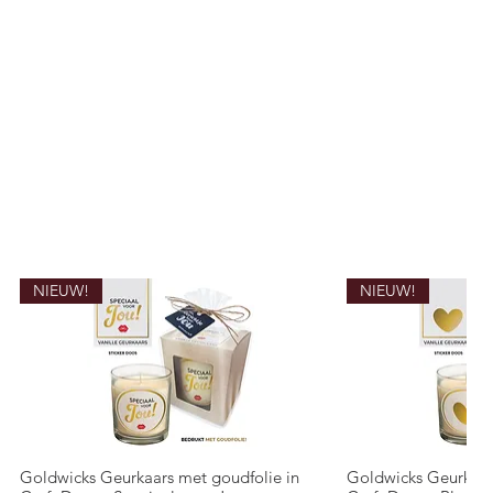
NIEUW!
NIEUW!
Goldwicks Geurkaars met goudfolie in
Goldwicks Geurkaar
Quick View
Quic