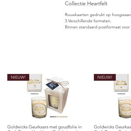
Collectie Heartfelt
Rouwkaarten gedrukt op hoogwaardi
3 Verschillende formaten.
​Binnen standaard postformaat voor 
NIEUW!
NIEUW!
Goldwicks Geurkaars met goudfolie in
Goldwicks Geurkaa
Quick View
Qui