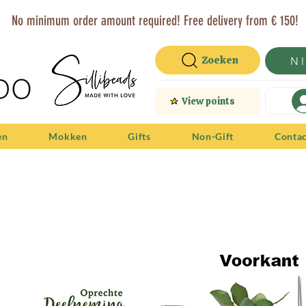
No minimum order amount required! Free delivery from € 150!
Zoeken
N
View points
en
Mokken
Gifts
Non-Gift
Conta