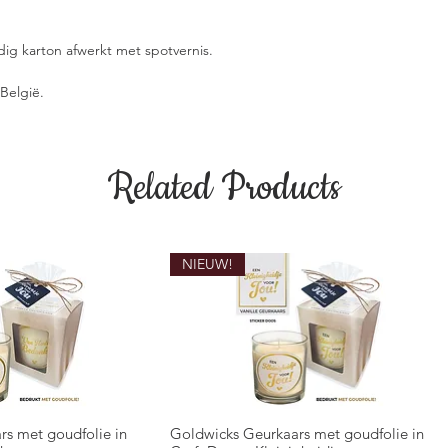
g karton afwerkt met spotvernis.
België.
Related Products
NIEUW!
rs met goudfolie in
Goldwicks Geurkaars met goudfolie in
ck View
Quick View