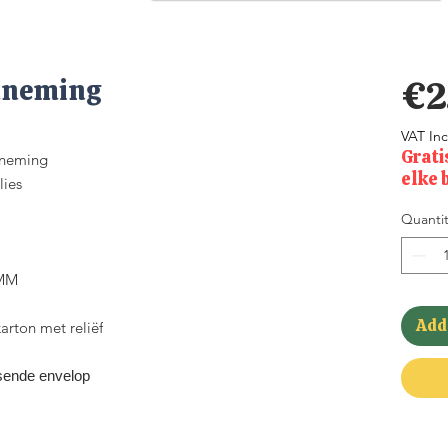
lneming
€2
VAT In
Grati
lneming
elke 
lies
Quantit
)MM
Add 
rton met reliëf
sende envelop