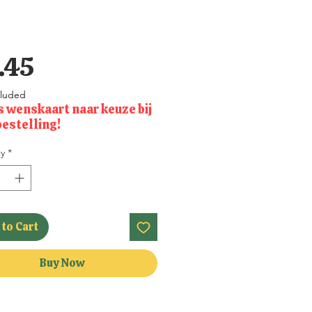
Price
.45
cluded
s wenskaart naar keuze bij
bestelling!
y
*
to Cart
Buy Now