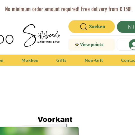
No minimum order amount required! Free delivery from € 150!
Zoeken
N
View points
en
Mokken
Gifts
Non-Gift
Conta