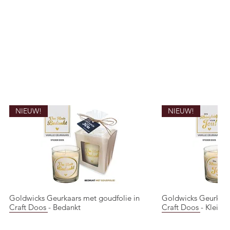
NIEUW!
NIEUW!
Goldwicks Geurkaars met goudfolie in
Goldwicks Geurkaar
Quick View
Quic
Craft Doos - Bedankt
Craft Doos - Kleinig
NIEUW!
NIEUW!
NIEUW!
NIEUW!