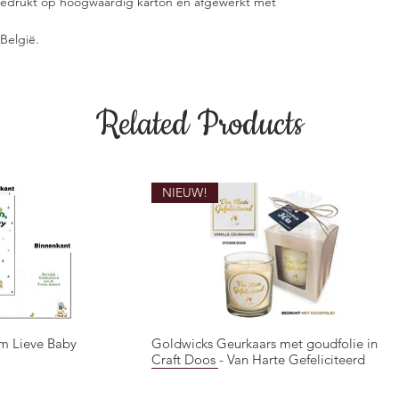
 gedrukt op hoogwaardig karton en afgewerkt met
België.
Related Products
NIEUW!
m Lieve Baby
Goldwicks Geurkaars met goudfolie in
ck View
Quick View
Craft Doos - Van Harte Gefeliciteerd
NIEUW!
NIEUW!