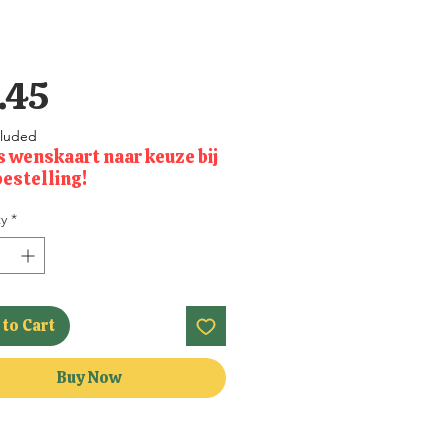
Price
.45
cluded
s wenskaart naar keuze bij
bestelling!
y
*
to Cart
Buy Now