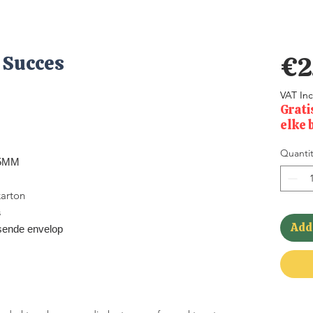
 Succes
€2
VAT In
Grati
elke 
Quantit
35MM
arton
s
Add 
sende envelop