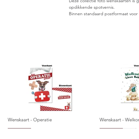
Deze collectie foto wenskaarten is
opdikkende spotvernis.
Binnen standaard postformaat voor 
Wenskaart - Operatie
Wenskaart - Welko
Quick View
Qui
NIEUW!
NIEUW!
NIEUW!
NIEUW!
NIEUW!