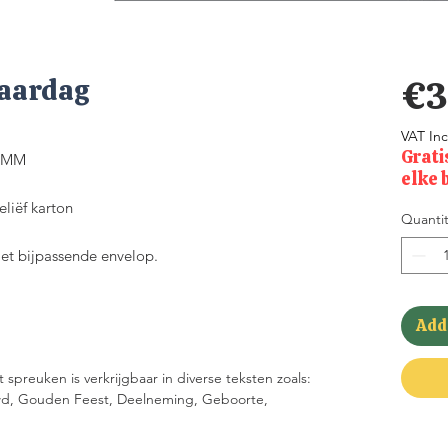
jaardag
€3
VAT In
Grati
70MM
elke 
liëf karton
Quantit
met bijpassende envelop.
Add 
spreuken is verkrijgbaar in diverse teksten zoals:
uwd, Gouden Feest, Deelneming, Geboorte,