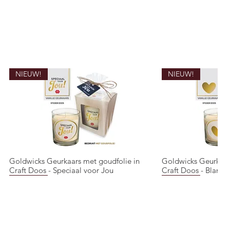
NIEUW!
NIEUW!
Goldwicks Geurkaars met goudfolie in
Goldwicks Geurkaar
Quick View
Quic
Craft Doos - Speciaal voor Jou
Craft Doos - Blanco 
NIEUW!
NIEUW!
NIEUW!
NIEUW!