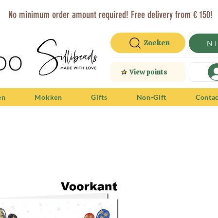
No minimum order amount required! Free delivery from € 150!
Zoeken
N
View points
en
Mokken
Gifts
Non-Gift
Conta