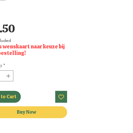
Price
.50
cluded
s wenskaart naar keuze bij
bestelling!
y
*
to Cart
Buy Now