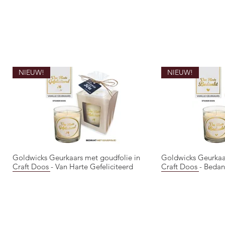
NIEUW!
NIEUW!
Goldwicks Geurkaars met goudfolie in
Goldwicks Geurkaa
Quick View
Qui
Craft Doos - Van Harte Gefeliciteerd
Craft Doos - Bedan
NIEUW!
NIEUW!
NIEUW!
NIEUW!
NIEUW!