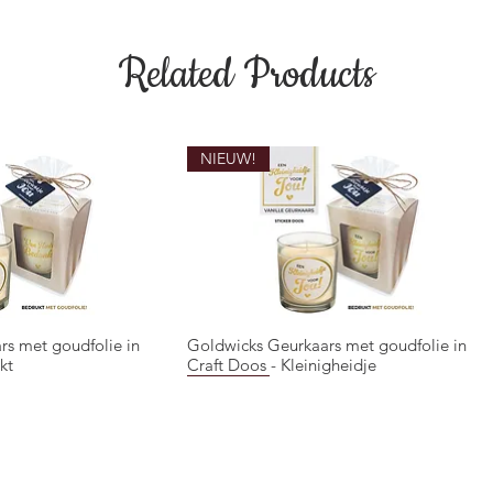
Related Products
NIEUW!
rs met goudfolie in
Goldwicks Geurkaars met goudfolie in
ck View
Quick View
kt
Craft Doos - Kleinigheidje
NIEUW!
NIEUW!