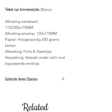
Tekst op binnenzijde:
Blanco
Afmeting wenskaart:
115(230)x170MM
Afmeting envelop: 120x175MM
Papier: Hoogwaardig 300 grams
karton
Afwerking: Folie & Steentjes
Verpakking: Verpakt onder cello met
bijpassende envelop.
Collectie Gems Classics
Deze collectie folie wenskaarten met
steentjes is verkrijgbaar in diverse
teksten zoals: "Verjaardag, Huwelijk,
Related
Jaar Getrouwd, Gouden Feest,
Proficiat, Geboorte, Bedankt,