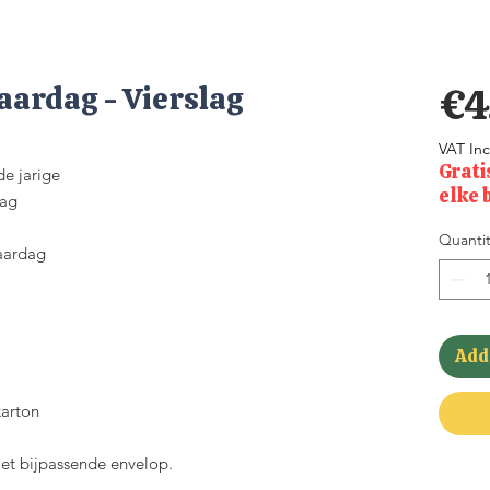
aardag - Vierslag
€4
VAT In
Grati
de jarige
elke 
dag
Quantit
jaardag
Add 
arton
met bijpassende envelop.