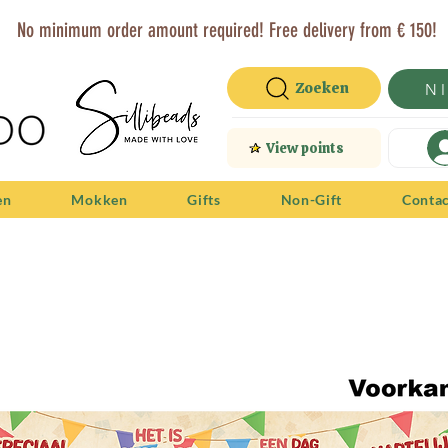
No minimum order amount required! Free delivery from € 150!
Zoeken
N
View points
en
Mokken
Gifts
Non-Gift
Conta