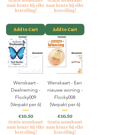
Gratis wenskaart
Gratis wenskaart
naar keuze bij elke
naar keuze bij elke
bestelling!
bestelling!
VAT Included
VAT Included
Add to Cart
Add to Cart
Wenskaart -
Wenskaart - Een
Deelneming -
nieuwe woning -
Flocky009
Flocky008
(Verpakt per 6)
(Verpakt per 6)
Price
Price
€10.50
€10.50
Gratis wenskaart
Gratis wenskaart
naar keuze bij elke
naar keuze bij elke
bestelling!
bestelling!