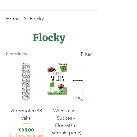
Home
Flocky
Flocky
8 products
Filter
Vloermolen 48
Wenskaart -
vaks
Succes -
Flocky016
Price
€95.00
(Verpakt per 6)
Gratis wenskaart