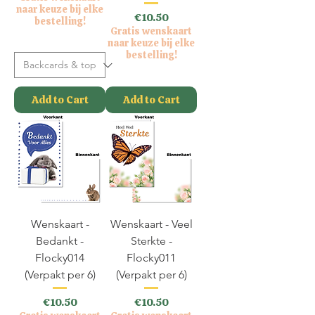
naar keuze bij elke
Price
€10.50
bestelling!
Gratis wenskaart
VAT Included
naar keuze bij elke
bestelling!
VAT Included
Add to Cart
Add to Cart
Wenskaart -
Wenskaart - Veel
Bedankt -
Sterkte -
Flocky014
Flocky011
(Verpakt per 6)
(Verpakt per 6)
Price
Price
€10.50
€10.50