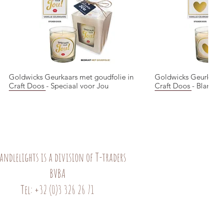
Goldwicks Geurkaars met goudfolie in
Goldwicks Geurkaar
Quick View
Quic
Craft Doos - Speciaal voor Jou
Craft Doos - Blanco 
NIEUW!
NIEUW!
NIEUW!
NIEUW!
andlelights is a division of T-traders
BVBA
Goldwicks Geurkaars met goudfolie in
Mok - Bear
Goldwicks Geurkaar
Mok - Zebra - Hartel
Quick View
Quick View
Quic
Quic
Tel: +32 (0)3 326 26 71
Craft Doos - Beterschap
Craft Doos - Colleg