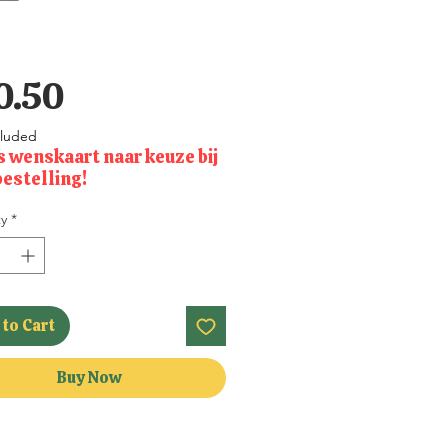
Price
0.50
cluded
s wenskaart naar keuze bij
bestelling!
y
*
to Cart
Buy Now