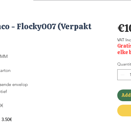
co - Flocky007 (Verpakt
€1
VAT In
Grati
elke 
70MM
Quantit
arton
ssende envelop
tief
Add 
0€
:
3.50€