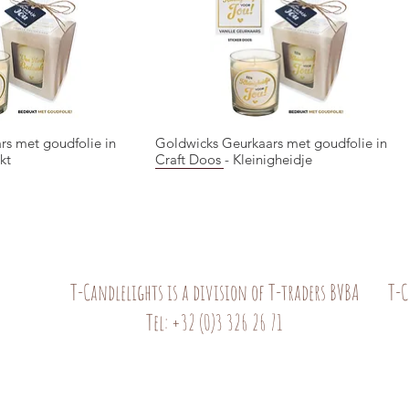
rs met goudfolie in
Goldwicks Geurkaars met goudfolie in
ck View
Quick View
kt
Craft Doos - Kleinigheidje
NIEUW!
NIEUW!
T-Candlelights is a division of T-traders BVBA
T-C
Tel: +32 (0)3 326 26 71
rs met goudfolie in
Goldwicks Geurkaars met goudfolie in
Mok - Leopard - Hartelijk Gefeliciteerd
ck View
ck View
Quick View
Quick View
 waard
Craft Doos - Mama