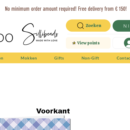
No minimum order amount required! Free delivery from € 150!
Zoeken
N
View points
en
Mokken
Gifts
Non-Gift
Conta