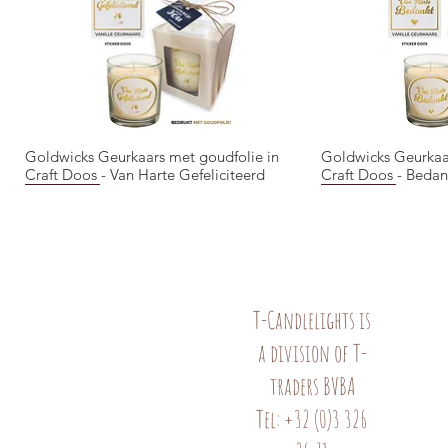
Goldwicks Geurkaars met goudfolie in
Goldwicks Geurkaa
Quick View
Qui
Craft Doos - Van Harte Gefeliciteerd
Craft Doos - Bedan
NIEUW!
NIEUW!
NIEUW!
NIEUW!
NIEUW!
T-Candlelights is
a division of T-
Goldwicks Geurkaars met goudfolie in
Mok - Wil je mijn Peter zijn?
Mok - Mijn Juf is de liefste
Goldwicks Geurkaa
Mok - Bunny
Quick View
Quick View
Quick View
Qui
Qui
traders BVBA
Craft Doos - Love You
Craft Doos - Goud
Tel: +32 (0)3 326