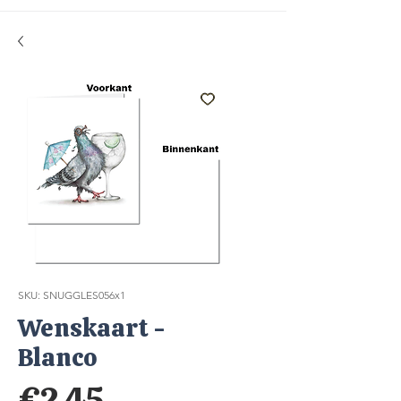
SKU: SNUGGLES056x1
Wenskaart -
Blanco
Price
€2.45