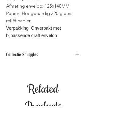
Afmeting envelop: 125x140MM
Papier: Hoogwaardig 320 grams
reliëf papier
Verpakking: Onverpakt met
bijpassende craft envelop
Collectie Snuggles
Deze charmante collectie combineert
humor, schattigheid en inspirerende
booschappen in zowel het
Related
Nederlands als in het Engels.
Binnen standaard postformaat voor
België.
Products
NIEUW!