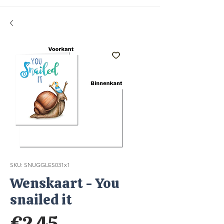
SKU: SNUGGLES031x1
Wenskaart - You
snailed it
Price
€2.45