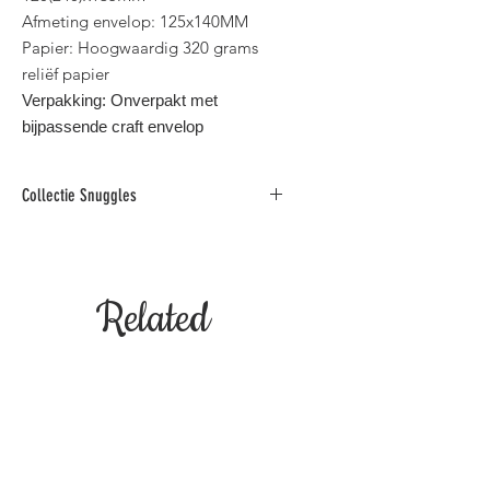
Afmeting envelop: 125x140MM
Papier: Hoogwaardig 320 grams
reliëf papier
Verpakking: Onverpakt met
bijpassende craft envelop
Collectie Snuggles
Deze charmante collectie combineert
humor, schattigheid en inspirerende
booschappen in zowel het
Related
Nederlands als in het Engels.
Binnen standaard postformaat voor
België.
Products