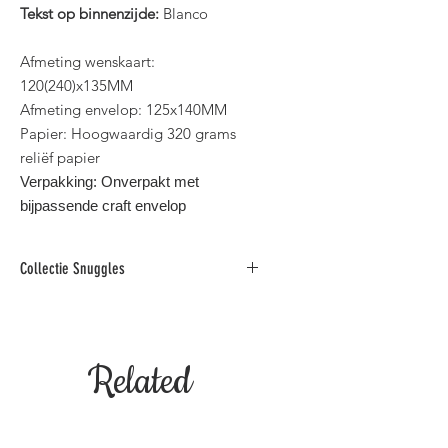
Tekst op binnenzijde:
Blanco
Afmeting wenskaart:
120(240)x135MM
Afmeting envelop: 125x140MM
Papier: Hoogwaardig 320 grams
reliëf papier
Verpakking: Onverpakt met
bijpassende craft envelop
Collectie Snuggles
Deze charmante collectie combineert
humor, schattigheid en inspirerende
booschappen in zowel het
Related
Nederlands als in het Engels.
Binnen standaard postformaat voor
België.
Products