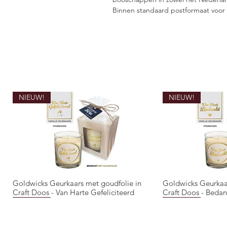
Binnen standaard postformaat voor 
NIEUW!
NIEUW!
Goldwicks Geurkaars met goudfolie in
Goldwicks Geurkaa
Quick View
Qui
Craft Doos - Van Harte Gefeliciteerd
Craft Doos - Bedan
NIEUW!
NIEUW!
NIEUW!
NIEUW!
NIEUW!