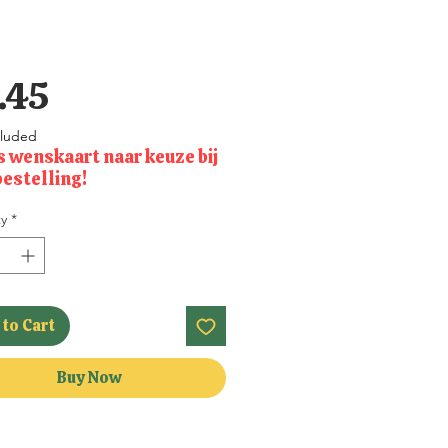
Price
.45
cluded
s wenskaart naar keuze bij
bestelling!
y
*
to Cart
Buy Now