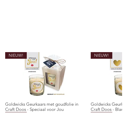
NIEUW!
NIEUW!
Goldwicks Geurkaars met goudfolie in
Goldwicks Geurkaar
Quick View
Quic
Craft Doos - Speciaal voor Jou
Craft Doos - Blanco 
NIEUW!
NIEUW!
NIEUW!
NIEUW!