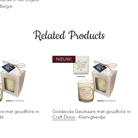
België.
Related Products
NIEUW!
rs met goudfolie in
Goldwicks Geurkaars met goudfolie in
ck View
Quick View
kt
Craft Doos - Kleinigheidje
NIEUW!
NIEUW!