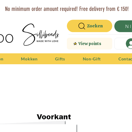
No minimum order amount required! Free delivery from € 150!
Zoeken
N
View points
en
Mokken
Gifts
Non-Gift
Conta