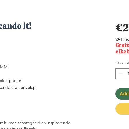
ando it!
€2
VAT In
Grati
elke 
Quantit
35MM
liëf papier
ende craft envelop
Add 
t humor, schattigheid en inspirerende
s als in het Engels.