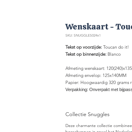
Wenskaart - Touc
SKU: SNUGGLES024x1
Tekst op voorzijde:
Toucan do it!
Tekst op binnenzijde:
Blanco
Afmeting wenskaart: 120(240)x1
Afmeting envelop: 125x140MM
Papier: Hoogwaardig 320 grams re
Verpakking: Onverpakt met bijpass
Collectie Snuggles
Deze charmante collectie combineer
booschappen in zowel het Nederland