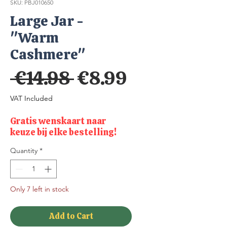
SKU: PBJ010650
Large Jar -
"Warm
Cashmere"
Regular
Sale
 €14.98 
€8.99
Price
Price
VAT Included
Gratis wenskaart naar
keuze bij elke bestelling!
Quantity
*
Only 7 left in stock
Add to Cart