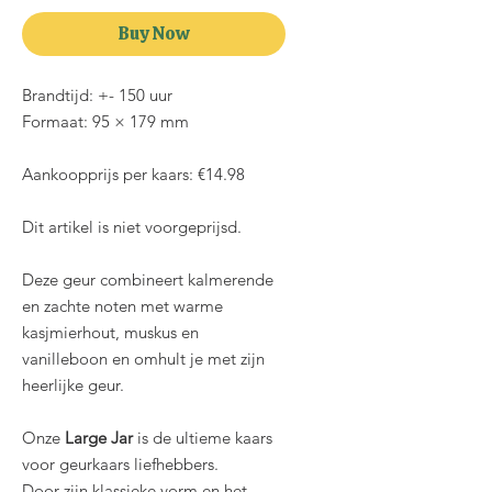
Buy Now
Brandtijd: +- 150 uur
Formaat: 95 × 179 mm
Aankoopprijs per kaars: €14.98
Dit artikel is niet voorgeprijsd.
Deze geur combineert kalmerende
en zachte noten met warme
kasjmierhout, muskus en
vanilleboon en omhult je met zijn
heerlijke geur.
Onze
Large Jar
is de ultieme kaars
voor geurkaars liefhebbers.
Door zijn klassieke vorm en het