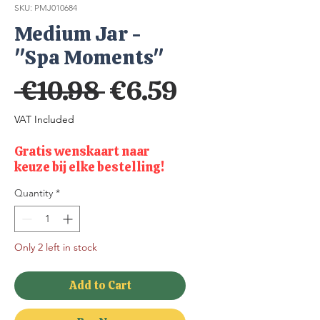
SKU: PMJ010684
Medium Jar -
"Spa Moments"
Regular
Sale
 €10.98 
€6.59
Price
Price
VAT Included
Gratis wenskaart naar
keuze bij elke bestelling!
Quantity
*
Only 2 left in stock
Add to Cart