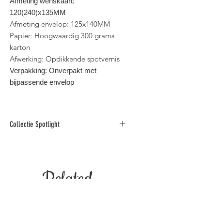
Afmeting wenskaart:
120(240)x135MM
Afmeting envelop: 125x140MM
Papier: Hoogwaardig 300 grams
karton
Afwerking: Opdikkende spotvernis
Verpakking: Onverpakt met
bijpassende envelop
Collectie Spotlight
Deze collectie foto
wenskaarten is gedrukt op
hoogwaardig karton en afgewerkt
Related
met opdikkende spotvernis.
Binnen standaard postformaat voor
België.
Products