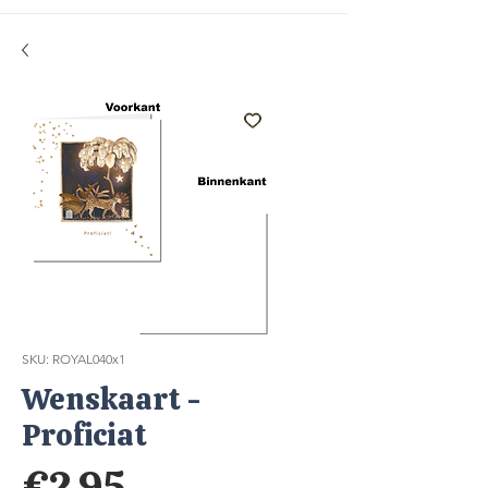
SKU: ROYAL040x1
Wenskaart -
Proficiat
Price
€2.95