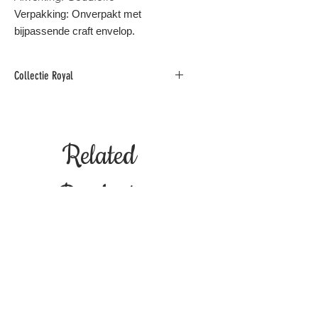
Verpakking: Onverpakt met
bijpassende craft envelop.
Collectie Royal
Deze moderne collectie, afgewerkt
met goudfolie, combineert trendy en
inspirerende boodschappen in zowel
Related
het Nederlands als in het Engels.
Binnen standaard postformaat voor
België. (1 Postzegel)
Products