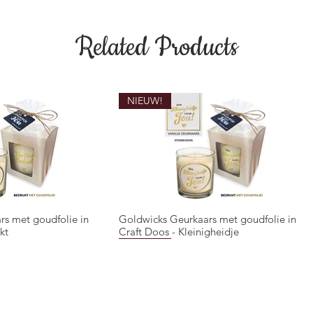
Related Products
NIEUW!
rs met goudfolie in
Goldwicks Geurkaars met goudfolie in
ck View
Quick View
kt
Craft Doos - Kleinigheidje
NIEUW!
NIEUW!