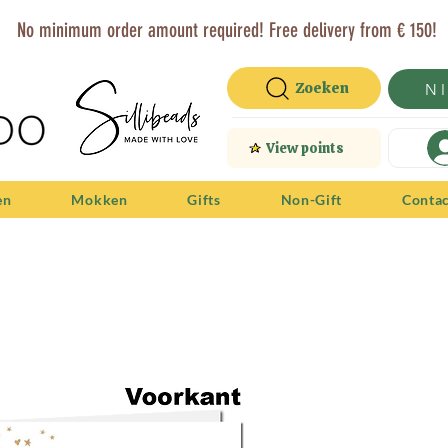
No minimum order amount required! Free delivery from € 150!
Zoeken
N
View points
en
Mokken
Gifts
Non-Gift
Conta