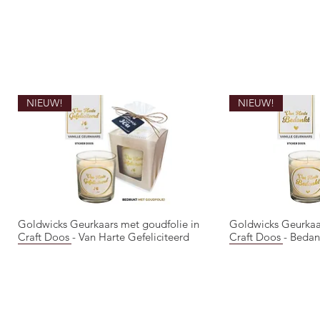
NIEUW!
NIEUW!
Goldwicks Geurkaars met goudfolie in
Goldwicks Geurkaa
Quick View
Qui
Craft Doos - Van Harte Gefeliciteerd
Craft Doos - Bedan
NIEUW!
NIEUW!
NIEUW!
NIEUW!
NIEUW!