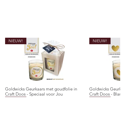
NIEUW!
NIEUW!
Goldwicks Geurkaars met goudfolie in
Goldwicks Geurkaar
Quick View
Quic
Craft Doos - Speciaal voor Jou
Craft Doos - Blanco 
NIEUW!
NIEUW!
NIEUW!
NIEUW!