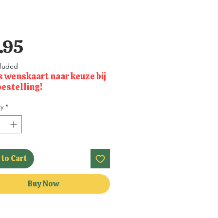
Price
.95
cluded
s wenskaart naar keuze bij
bestelling!
y
*
to Cart
Buy Now