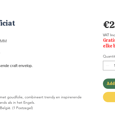
iciat
€2
VAT In
Grati
35MM
elke 
r
Quantit
ende craft envelop.
Add 
met goudfolie, combineert trendy en inspirerende
nds als in het Engels.
elgië. (1 Postzegel)