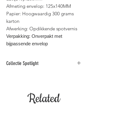
Afmeting envelop: 125x140MM
Papier: Hoogwaardig 300 grams
karton
Afwerking: Opdikkende spotvernis
Verpakking: Onverpakt met
bijpassende envelop
Collectie Spotlight
Deze collectie foto
wenskaarten is gedrukt op
hoogwaardig karton en afgewerkt
Related
met opdikkende spotvernis.
Binnen standaard postformaat voor
België.
Products