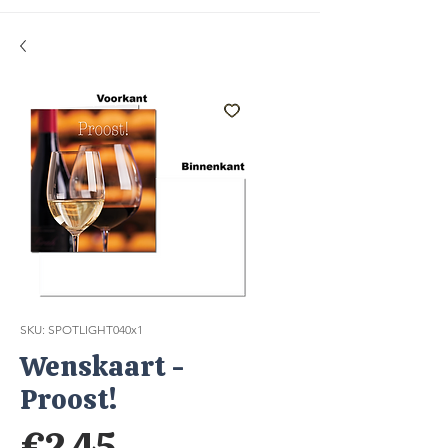
SKU: SPOTLIGHT040x1
Wenskaart -
Proost!
Price
€2.45