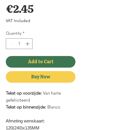
Price
€2.45
VAT Included
Quantity
*
Add to Cart
Buy Now
Tekst op voorzijde:
Van harte
gefeliciteerd
Tekst op binnenzijde:
Blanco
Afmeting wenskaart:
120(240)x135MM