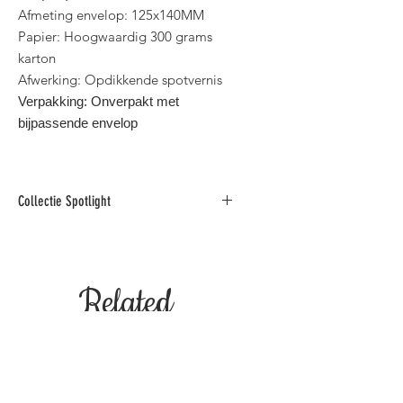
Afmeting envelop: 125x140MM
Papier: Hoogwaardig 300 grams
karton
Afwerking: Opdikkende spotvernis
Verpakking: Onverpakt met
bijpassende envelop
Collectie Spotlight
Deze collectie foto
wenskaarten is gedrukt op
hoogwaardig karton en afgewerkt
Related
met opdikkende spotvernis.
Binnen standaard postformaat voor
België.
Products