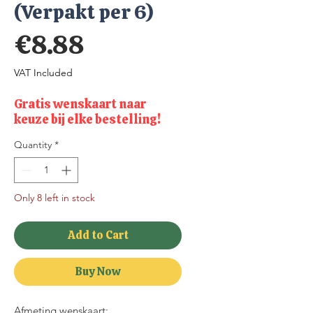
(Verpakt per 6)
Price
€8.88
VAT Included
Gratis wenskaart naar
keuze bij elke bestelling!
Quantity
*
Only 8 left in stock
Add to Cart
Buy Now
Afmeting wenskaart: