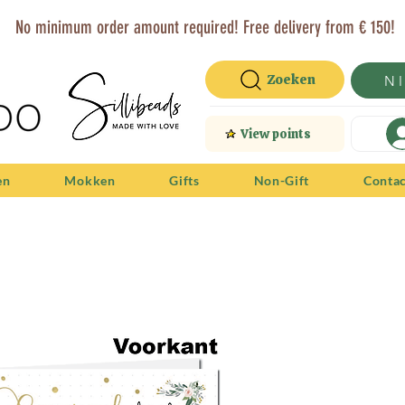
No minimum order amount required! Free delivery from € 150!
Zoeken
N
View points
en
Mokken
Gifts
Non-Gift
Conta