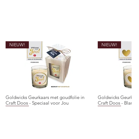
NIEUW!
NIEUW!
Goldwicks Geurkaars met goudfolie in
Goldwicks Geurkaar
Quick View
Quic
Craft Doos - Speciaal voor Jou
Craft Doos - Blanco 
NIEUW!
NIEUW!
NIEUW!
NIEUW!