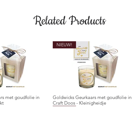
Related Products
NIEUW!
rs met goudfolie in
Goldwicks Geurkaars met goudfolie in
ck View
Quick View
kt
Craft Doos - Kleinigheidje
NIEUW!
NIEUW!