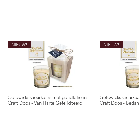
NIEUW!
NIEUW!
Goldwicks Geurkaars met goudfolie in
Goldwicks Geurkaa
Quick View
Qui
Craft Doos - Van Harte Gefeliciteerd
Craft Doos - Bedan
NIEUW!
NIEUW!
NIEUW!
NIEUW!
NIEUW!