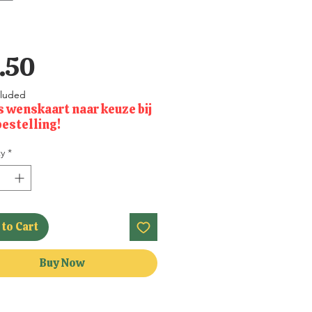
Price
.50
cluded
s wenskaart naar keuze bij
bestelling!
y
*
to Cart
Buy Now