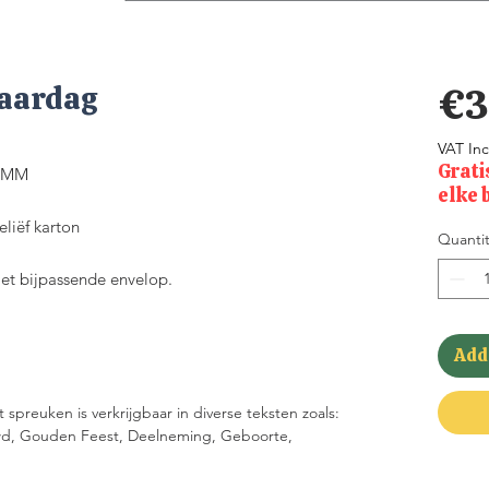
jaardag
€3
VAT In
Grati
70MM
elke 
liëf karton
Quantit
met bijpassende envelop.
Add 
spreuken is verkrijgbaar in diverse teksten zoals:
uwd, Gouden Feest, Deelneming, Geboorte,