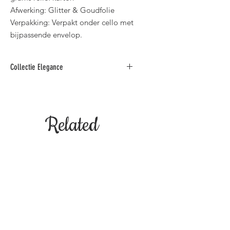
Afwerking: Glitter & Goudfolie
Verpakking: Verpakt onder cello met
bijpassende envelop.
Collectie Elegance
Deze collectie luxe wenskaarten met
spreuken is verkrijgbaar in diverse
teksten zoals: "Verjaardag, Huwelijk,
Related
Jaar Getrouwd, Gouden Feest,
Deelneming, Geboorte, Bedankt,
Pensioen & Beterschap".
Products