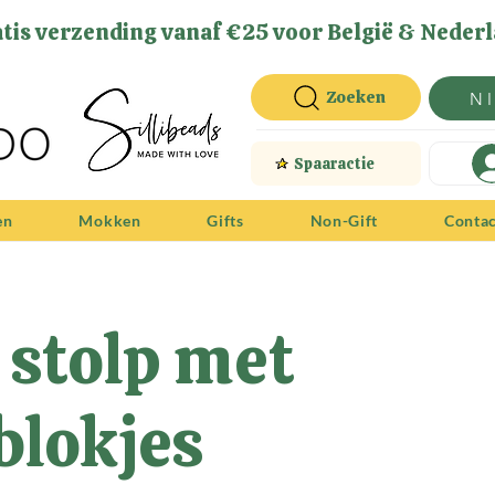
tis verzending vanaf €25 voor België & Nederl
Zoeken
N
Spaaractie
en
Mokken
Gifts
Non-Gift
Conta
 stolp met
lokjes