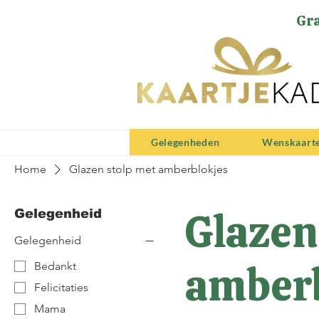
Gra
Gelegenheden
Wenskaart
Home
Glazen stolp met amberblokjes
Glazen
Gelegenheid
Gelegenheid
amberb
Bedankt
Felicitaties
Mama