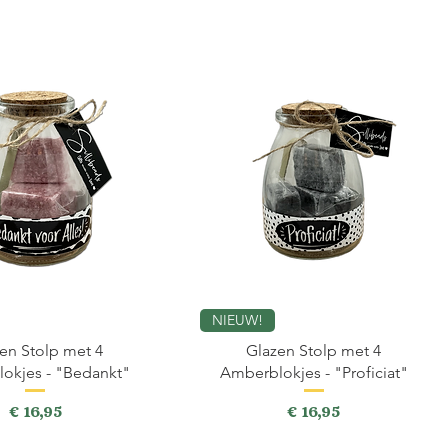
NIEUW!
en Stolp met 4
Glazen Stolp met 4
okjes - "Bedankt"
Amberblokjes - "Proficiat"
Prijs
Prijs
€ 16,95
€ 16,95
incl.BTW
incl.BTW