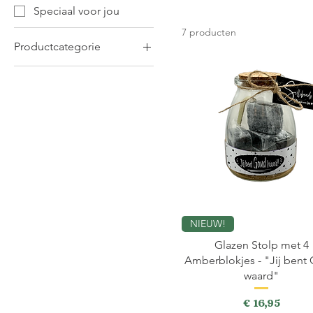
Speciaal voor jou
7 producten
Productcategorie
Amberblokjes
Gift & Stationary
Glazen Stolp
NIEUW!
Glazen Stolp met 4
Amberblokjes - "Jij bent
waard"
Prijs
€ 16,95