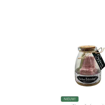
incl.BTW
NIEUW!