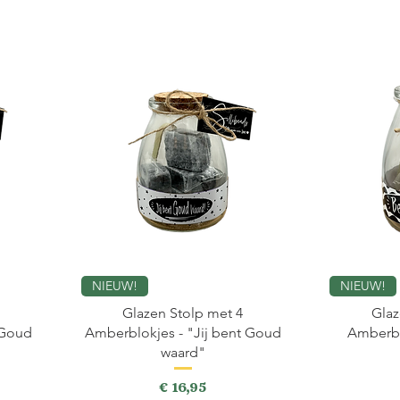
NIEUW!
NIEUW!
Glazen Stolp met 4
Glaz
 Goud
Amberblokjes - "Jij bent Goud
Amberbl
waard"
Prijs
€ 16,95