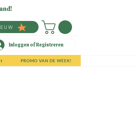
and!
IEUW
Inloggen of Registreren
ct
PROMO VAN DE WEEK!