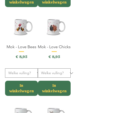
winkelwagen
winkelwagen
Mok - Love Bees
Mok - Love Chicks
Prijs
Prijs
€ 8,95
€ 8,95
incl.BTW
incl.BTW
In
In
winkelwagen
winkelwagen