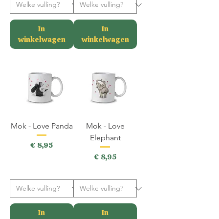
In
In
winkelwagen
winkelwagen
Mok - Love Panda
Mok - Love
Elephant
Prijs
€ 8,95
Prijs
€ 8,95
incl.BTW
incl.BTW
In
In