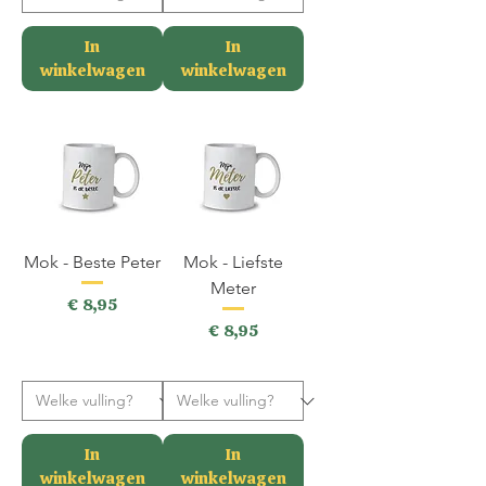
In
In
winkelwagen
winkelwagen
Mok - Beste Peter
Mok - Liefste
Meter
Prijs
€ 8,95
Prijs
€ 8,95
incl.BTW
incl.BTW
In
In
winkelwagen
winkelwagen