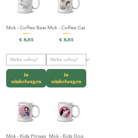
Mok - Coffee Bear
Mok - Coffee Cat
Prijs
Prijs
€ 8,95
€ 8,95
incl.BTW
incl.BTW
In
In
winkelwagen
winkelwagen
Mok - Kids Prinses
Mok - Kids Dog