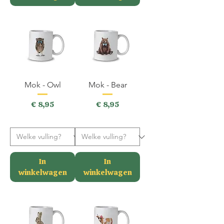
Mok - Owl
Mok - Bear
Prijs
Prijs
€ 8,95
€ 8,95
incl.BTW
incl.BTW
In
In
winkelwagen
winkelwagen