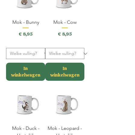
Mok - Bunny
Mok - Cow
Prijs
Prijs
€ 8,95
€ 8,95
incl.BTW
incl.BTW
In
In
winkelwagen
winkelwagen
Mok - Duck -
Mok - Leopard -