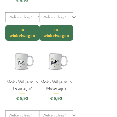
Prijs
€ 8,95
incl.BTW
incl.BTW
In
In
winkelwagen
winkelwagen
Mok - Wil je mijn
Mok - Wil je mijn
Peter zijn?
Meter zijn?
Prijs
Prijs
€ 8,95
€ 8,95
incl.BTW
incl.BTW