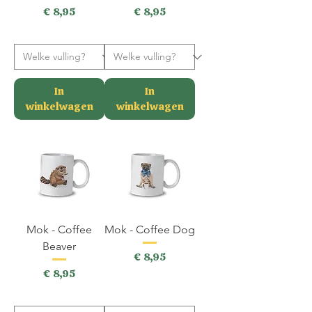
Prijs
Prijs
€ 8,95
€ 8,95
incl.BTW
incl.BTW
In
In
winkelwagen
winkelwagen
Mok - Coffee
Mok - Coffee Dog
Beaver
Prijs
€ 8,95
Prijs
€ 8,95
incl.BTW
incl.BTW