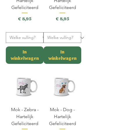
Hartelijk
Hartelijk
Gefeliciteerd
Gefeliciteerd
Prijs
Prijs
€ 8,95
€ 8,95
incl.BTW
incl.BTW
In
In
winkelwagen
winkelwagen
Mok - Zebra -
Mok - Dog -
Hartelijk
Hartelijk
Gefeliciteerd
Gefeliciteerd