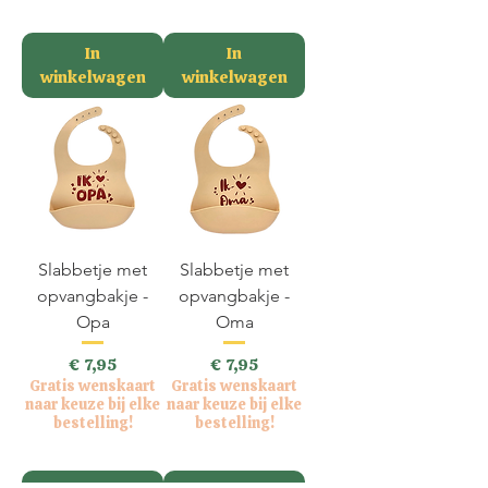
incl.BTW
incl.BTW
In
In
winkelwagen
winkelwagen
Slabbetje met
Slabbetje met
opvangbakje -
opvangbakje -
Opa
Oma
Prijs
Prijs
€ 7,95
€ 7,95
Gratis wenskaart
Gratis wenskaart
naar keuze bij elke
naar keuze bij elke
bestelling!
bestelling!
incl.BTW
incl.BTW