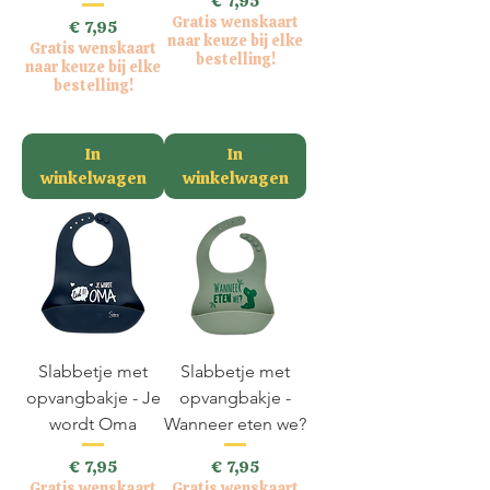
Prijs
€ 7,95
Gratis wenskaart
Prijs
€ 7,95
naar keuze bij elke
Gratis wenskaart
bestelling!
naar keuze bij elke
bestelling!
incl.BTW
incl.BTW
In
In
winkelwagen
winkelwagen
Slabbetje met
Slabbetje met
opvangbakje - Je
opvangbakje -
wordt Oma
Wanneer eten we?
Prijs
Prijs
€ 7,95
€ 7,95
Gratis wenskaart
Gratis wenskaart