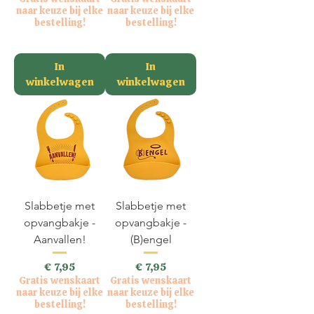
naar keuze bij elke
naar keuze bij elke
bestelling!
bestelling!
incl.BTW
incl.BTW
In
In
winkelwagen
winkelwagen
Slabbetje met
Slabbetje met
opvangbakje -
opvangbakje -
Aanvallen!
(B)engel
Prijs
Prijs
€ 7,95
€ 7,95
Gratis wenskaart
Gratis wenskaart
naar keuze bij elke
naar keuze bij elke
bestelling!
bestelling!