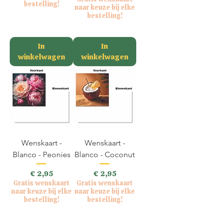
bestelling!
naar keuze bij elke
bestelling!
incl.BTW
incl.BTW
In
In
winkelwagen
winkelwagen
Wenskaart -
Wenskaart -
Blanco - Peonies
Blanco - Coconut
Prijs
Prijs
€ 2,95
€ 2,95
Gratis wenskaart
Gratis wenskaart
naar keuze bij elke
naar keuze bij elke
bestelling!
bestelling!
incl.BTW
incl.BTW