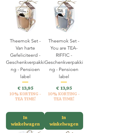
Theemok Set -
Theemok Set -
Van harte
You are TEA-
Gefeliciteerd -
RIFFIC -
Geschenkverpakki
Geschenkverpakki
ng - Pensioen
ng - Pensioen
label
label
Prijs
Prijs
€ 13,95
€ 13,95
10% KORTING -
10% KORTING -
TEA TIME!
TEA TIME!
incl.BTW
incl.BTW
In
In
winkelwagen
winkelwagen