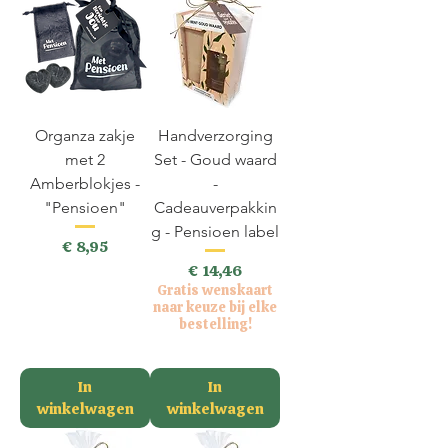
Organza zakje
Handverzorging
met 2
Set - Goud waard
Amberblokjes -
-
"Pensioen"
Cadeauverpakkin
g - Pensioen label
Prijs
€ 8,95
Prijs
€ 14,46
incl.BTW
Gratis wenskaart
naar keuze bij elke
bestelling!
incl.BTW
In
In
winkelwagen
winkelwagen