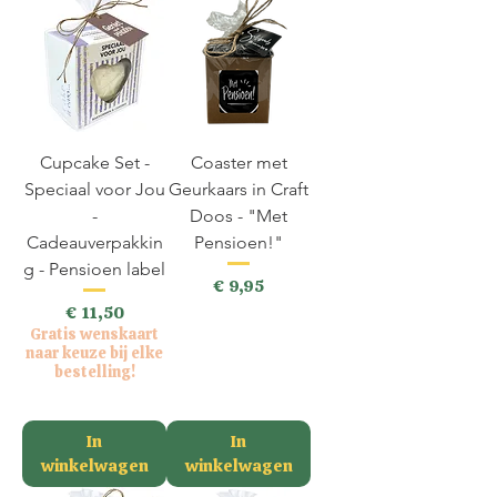
Cupcake Set -
Coaster met
Speciaal voor Jou
Geurkaars in Craft
-
Doos - "Met
Cadeauverpakkin
Pensioen!"
g - Pensioen label
Prijs
€ 9,95
Prijs
€ 11,50
incl.BTW
Gratis wenskaart
naar keuze bij elke
bestelling!
incl.BTW
In
In
winkelwagen
winkelwagen