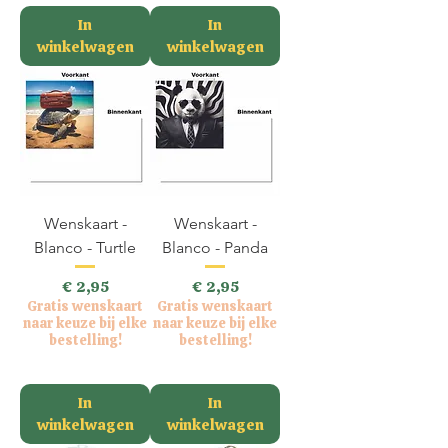
In
In
winkelwagen
winkelwagen
Wenskaart -
Wenskaart -
Blanco - Turtle
Blanco - Panda
Prijs
Prijs
€ 2,95
€ 2,95
Gratis wenskaart
Gratis wenskaart
naar keuze bij elke
naar keuze bij elke
bestelling!
bestelling!
incl.BTW
incl.BTW
In
In
winkelwagen
winkelwagen