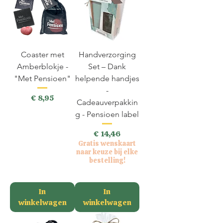
Coaster met
Handverzorging
Amberblokje -
Set – Dank
"Met Pensioen"
helpende handjes
-
Prijs
€ 8,95
Cadeauverpakkin
incl.BTW
g - Pensioen label
Prijs
€ 14,46
Gratis wenskaart
naar keuze bij elke
bestelling!
incl.BTW
In
In
winkelwagen
winkelwagen