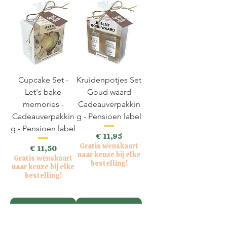
Cupcake Set -
Kruidenpotjes Set
Let's bake
- Goud waard -
memories -
Cadeauverpakkin
Cadeauverpakkin
g - Pensioen label
g - Pensioen label
Prijs
€ 11,95
Gratis wenskaart
Prijs
€ 11,50
naar keuze bij elke
Gratis wenskaart
bestelling!
naar keuze bij elke
bestelling!
incl.BTW
incl.BTW
In
In
winkelwagen
winkelwagen