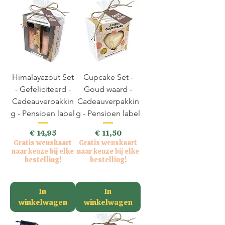
Himalayazout Set
Cupcake Set -
- Gefeliciteerd -
Goud waard -
Cadeauverpakkin
Cadeauverpakkin
g - Pensioen label
g - Pensioen label
Prijs
Prijs
€ 14,95
€ 11,50
Gratis wenskaart
Gratis wenskaart
naar keuze bij elke
naar keuze bij elke
bestelling!
bestelling!
incl.BTW
incl.BTW
In
In
winkelwagen
winkelwagen