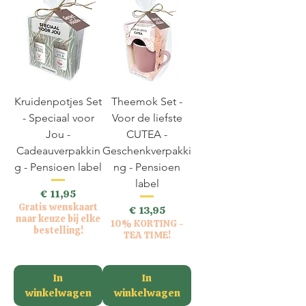
Kruidenpotjes Set
Theemok Set -
- Speciaal voor
Voor de liefste
Jou -
CUTEA -
Cadeauverpakkin
Geschenkverpakki
g - Pensioen label
ng - Pensioen
label
Prijs
€ 11,95
Gratis wenskaart
Prijs
€ 13,95
naar keuze bij elke
10% KORTING -
bestelling!
TEA TIME!
incl.BTW
incl.BTW
In
In
winkelwagen
winkelwagen