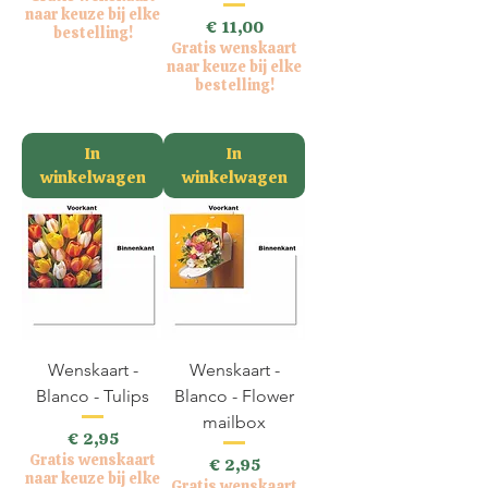
naar keuze bij elke
Prijs
€ 11,00
bestelling!
Gratis wenskaart
incl.BTW
naar keuze bij elke
bestelling!
incl.BTW
In
In
winkelwagen
winkelwagen
Wenskaart -
Wenskaart -
Blanco - Tulips
Blanco - Flower
mailbox
Prijs
€ 2,95
Gratis wenskaart
Prijs
€ 2,95
naar keuze bij elke
Gratis wenskaart