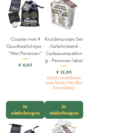
Coaster met 4
Kruidenpotjes Set
Geurtheelichtjes -
- Gefeliciteerd -
"Met Pensioen"
Cadeauverpakkin
g - Pensioen label
Prijs
€ 6,95
Prijs
€ 11,95
incl.BTW
Gratis wenskaart
naar keuze bij elke
bestelling!
incl.BTW
In
In
winkelwagen
winkelwagen