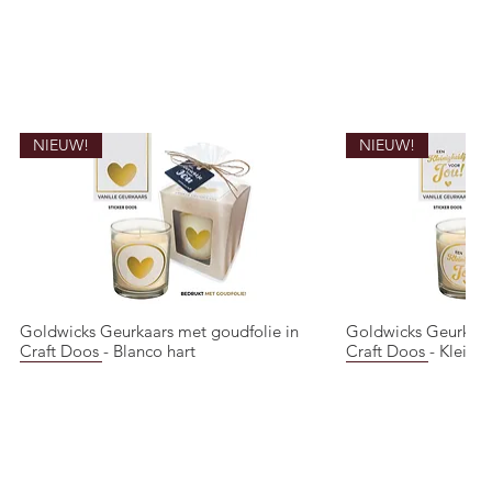
NIEUW!
NIEUW!
Goldwicks Geurkaars met goudfolie in
Goldwicks Geurkaar
Snel overzicht
Snel o
Craft Doos - Blanco hart
Craft Doos - Kleinig
NIEUW!
NIEUW!
NIEUW!
NIEUW!