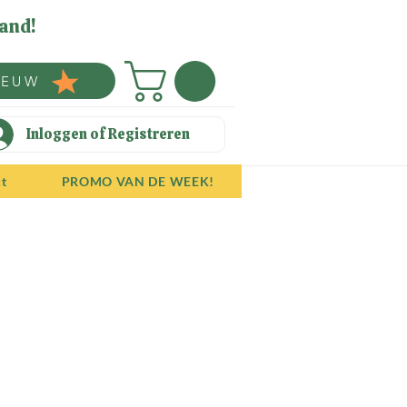
and!
IEUW
Inloggen of Registreren
ct
PROMO VAN DE WEEK!