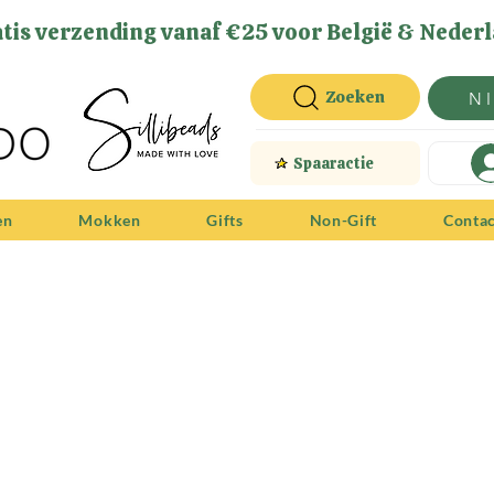
tis verzending vanaf €25 voor België & Nederl
Zoeken
N
Spaaractie
en
Mokken
Gifts
Non-Gift
Conta