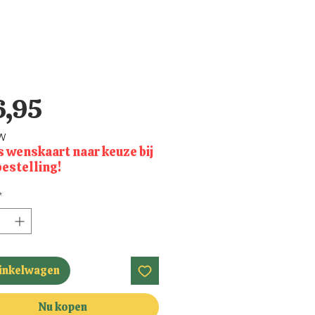
Prijs
6,95
TW
s wenskaart naar keuze bij
bestelling!
*
winkelwagen
Nu kopen