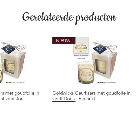
Gerelateerde producten
NIEUW!
rs met goudfolie in
Goldwicks Geurkaars met goudfolie in
overzicht
Snel overzicht
aal voor Jou
Craft Doos - Bedankt
NIEUW!
NIEUW!