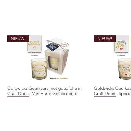
NIEUW!
NIEUW!
Goldwicks Geurkaars met goudfolie in
Goldwicks Geurkaa
Snel overzicht
Snel 
Craft Doos - Van Harte Gefeliciteerd
Craft Doos - Speci
NIEUW!
NIEUW!
NIEUW!
NIEUW!
NIEUW!