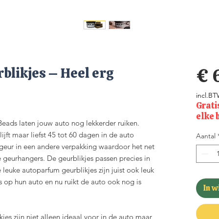
likjes – Heel erg
€ 
incl.B
Grati
elke 
Beads laten jouw auto nog lekkerder ruiken.
ijft maar liefst 45 tot 60 dagen in de auto
Aantal
e geur in een andere verpakking waardoor het net
e geurhangers. De geurblikjes passen precies in
leuke autoparfum geurblikjes zijn juist ook leuk
ts op hun auto en nu ruikt de auto ook nog is
In 
jes zijn niet alleen ideaal voor in de auto maar