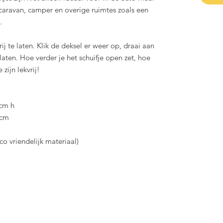
caravan, camper en overige ruimtes zoals een
.
j te laten. Klik de deksel er weer op, draai aan
laten. Hoe verder je het schuifje open zet, hoe
 zijn lekvrij!
8cm h
8cm
co vriendelijk materiaal)