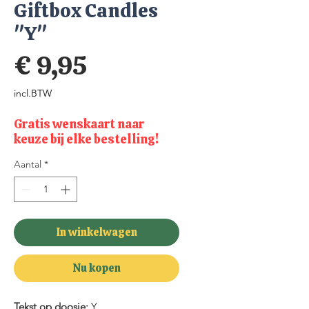
Giftbox Candles
"Y"
Prijs
€ 9,95
incl.BTW
Gratis wenskaart naar
keuze bij elke bestelling!
Aantal
*
In winkelwagen
Nu kopen
Tekst op doosje:
Y