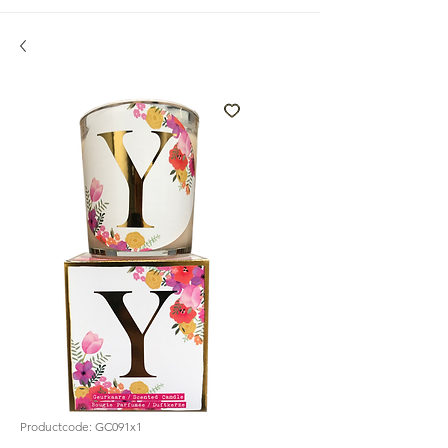
Productcode: GC091x1