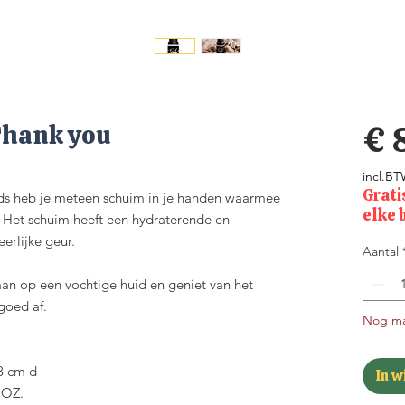
Thank you
€ 
incl.B
Grati
ds heb je meteen schuim in je handen waarmee
elke 
. Het schuim heeft een hydraterende en
erlijke geur.
Aantal
n op een vochtige huid en geniet van het
goed af.
Nog ma
,8 cm d
In 
 OZ.