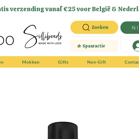
tis verzending vanaf €25 voor België & Nederl
Zoeken
N
Spaaractie
en
Mokken
Gifts
Non-Gift
Conta