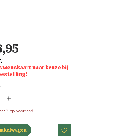
Prijs
8,95
TW
s wenskaart naar keuze bij
bestelling!
*
ar 2 op voorraad
winkelwagen