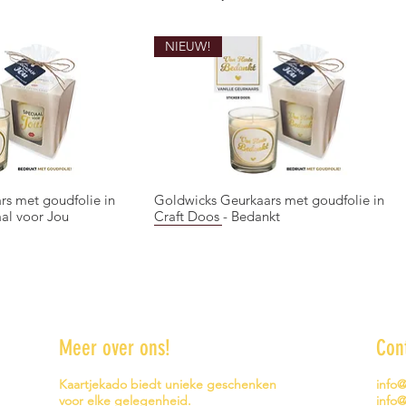
NIEUW!
rs met goudfolie in
Goldwicks Geurkaars met goudfolie in
overzicht
Snel overzicht
aal voor Jou
Craft Doos - Bedankt
NIEUW!
NIEUW!
Meer over ons!
Con
Kaartjekado biedt unieke geschenken
info
rs met goudfolie in
Goldwicks Geurkaars met goudfolie in
Mok - Dog - Hartelijk Gefeliciteerd
overzicht
overzicht
Snel overzicht
Snel overzicht
voor elke gelegenheid.
info@
 waard
Craft Doos - Mama