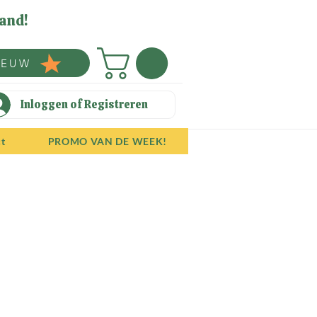
and!
IEUW
Inloggen of Registreren
ct
PROMO VAN DE WEEK!