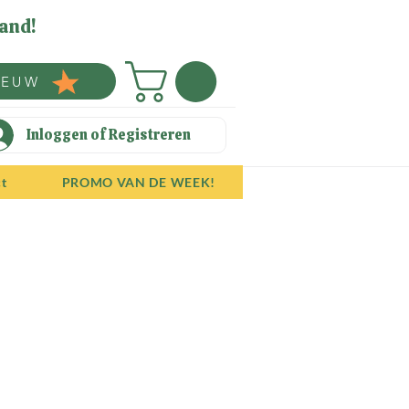
and!
IEUW
Inloggen of Registreren
ct
PROMO VAN DE WEEK!