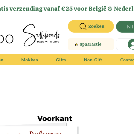
tis verzending vanaf €25 voor België & Nederl
Zoeken
N
Spaaractie
en
Mokken
Gifts
Non-Gift
Conta