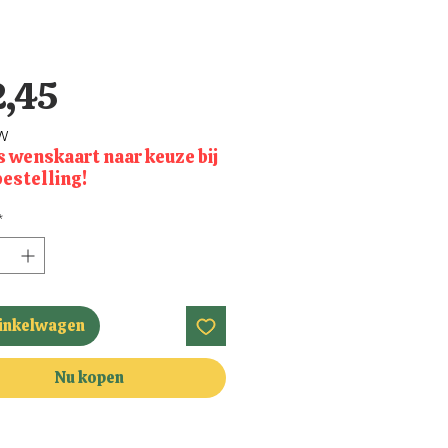
Prijs
2,45
TW
s wenskaart naar keuze bij
bestelling!
*
winkelwagen
Nu kopen