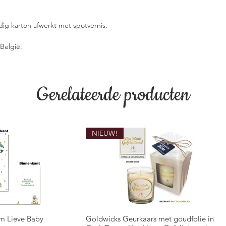
g karton afwerkt met spotvernis.
België.
Gerelateerde producten
NIEUW!
m Lieve Baby
Goldwicks Geurkaars met goudfolie in
overzicht
Snel overzicht