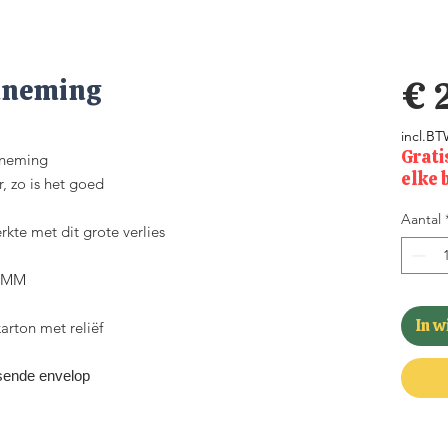
lneming
€ 
incl.B
Grati
lneming
elke 
r, zo is het goed
Aantal
rkte met dit grote verlies
35MM
In 
rton met reliëf
sende envelop