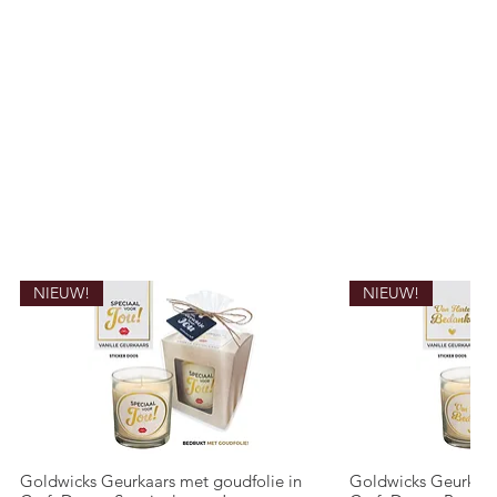
NIEUW!
NIEUW!
Goldwicks Geurkaars met goudfolie in
Goldwicks Geurkaar
Snel overzicht
Snel o