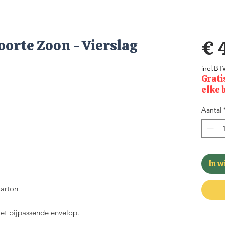
orte Zoon - Vierslag
€ 
incl.B
Grati
elke 
Aantal
In 
arton
met bijpassende envelop.