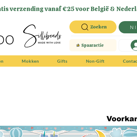
tis verzending vanaf €25 voor België & Nederl
Zoeken
N
Spaaractie
en
Mokken
Gifts
Non-Gift
Conta