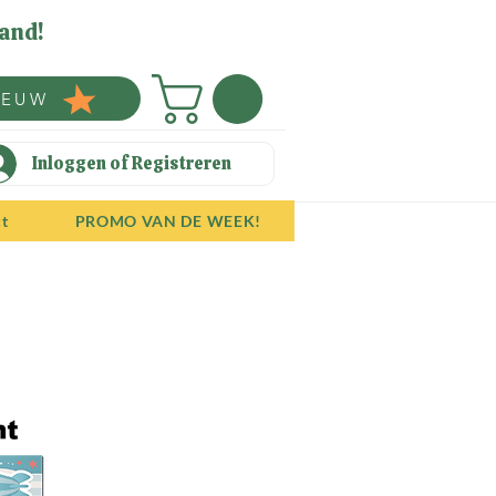
and!
IEUW
Inloggen of Registreren
ct
PROMO VAN DE WEEK!