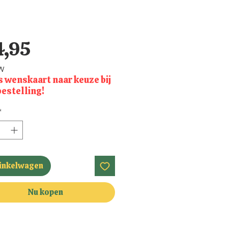
Prijs
4,95
TW
s wenskaart naar keuze bij
bestelling!
*
winkelwagen
Nu kopen