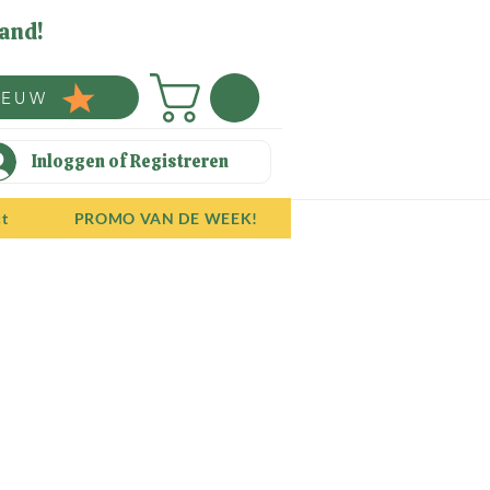
and!
IEUW
Inloggen of Registreren
ct
PROMO VAN DE WEEK!