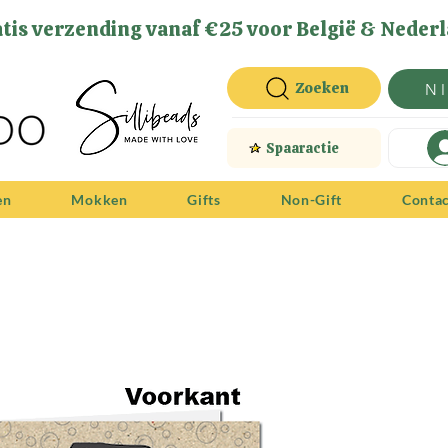
tis verzending vanaf €25 voor België & Nederl
Zoeken
N
Spaaractie
en
Mokken
Gifts
Non-Gift
Conta