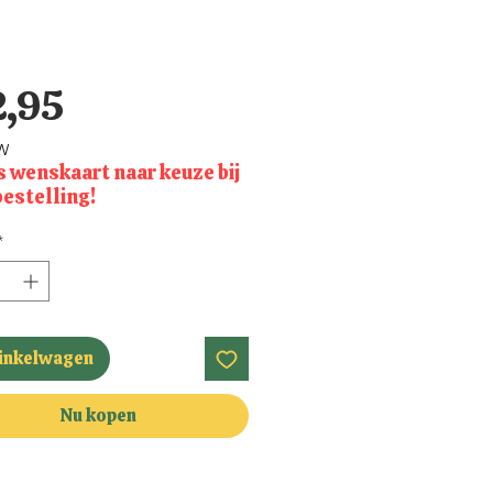
Prijs
2,95
TW
s wenskaart naar keuze bij
bestelling!
*
winkelwagen
Nu kopen