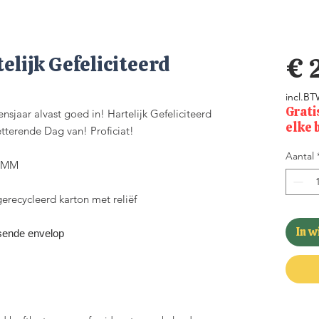
lijk Gefeliciteerd
€ 
incl.B
Grati
nsjaar alvast goed in! Hartelijk Gefeliciteerd
elke 
terende Dag van! Proficiat!
Aantal
35MM
recycleerd karton met reliëf
In 
sende envelop