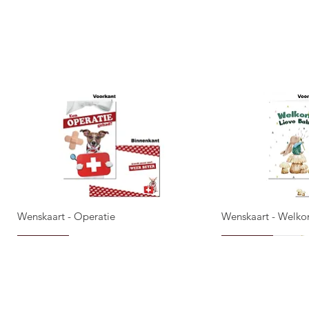
Wenskaart - Operatie
Wenskaart - Welko
Snel overzicht
Snel 
NIEUW!
NIEUW!
NIEUW!
NIEUW!
NIEUW!