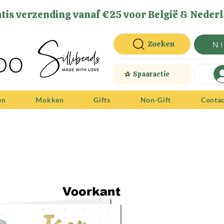
tis verzending vanaf €25 voor België & Nederl
Zoeken
N
Spaaractie
en
Mokken
Gifts
Non-Gift
Conta