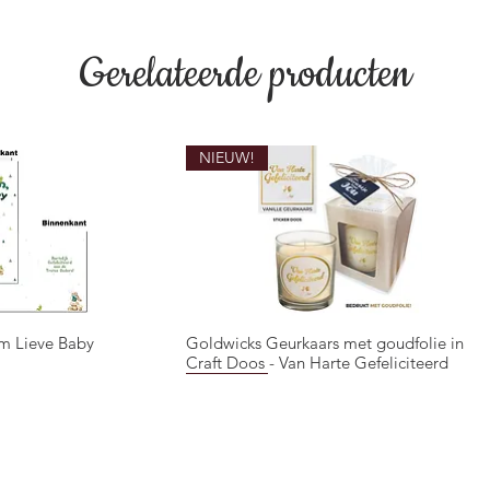
Gerelateerde producten
NIEUW!
m Lieve Baby
Goldwicks Geurkaars met goudfolie in
overzicht
Snel overzicht
Craft Doos - Van Harte Gefeliciteerd
NIEUW!
NIEUW!