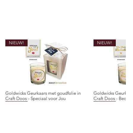
NIEUW!
NIEUW!
Goldwicks Geurkaars met goudfolie in
Goldwicks Geurkaar
Snel overzicht
Snel o
Craft Doos - Speciaal voor Jou
Craft Doos - Bedank
NIEUW!
NIEUW!
NIEUW!
NIEUW!