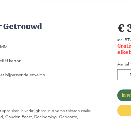
r Getrouwd
€ 
incl.B
Grati
70MM
elke 
liëf karton
Aantal
met bijpassende envelop.
In 
spreuken is verkrijgbaar in diverse teksten zoals:
uwd, Gouden Feest, Deelneming, Geboorte,