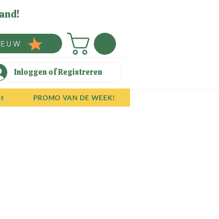
and!
IEUW
Inloggen of Registreren
ct
PROMO VAN DE WEEK!