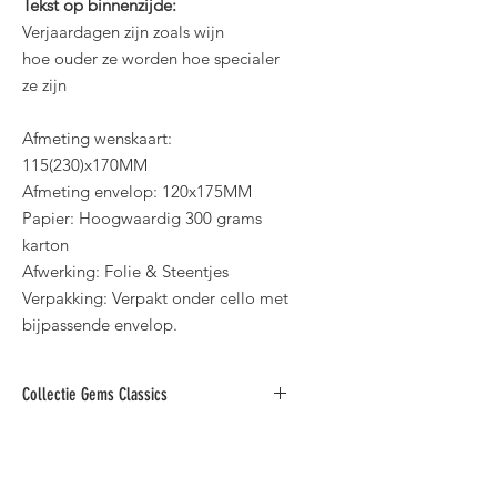
Tekst op binnenzijde:
Verjaardagen zijn zoals wijn
hoe ouder ze worden hoe specialer
ze zijn
Afmeting wenskaart:
115(230)x170MM
Afmeting envelop: 120x175MM
Papier: Hoogwaardig 300 grams
karton
Afwerking: Folie & Steentjes
Verpakking: Verpakt onder cello met
bijpassende envelop.
Collectie Gems Classics
Deze collectie folie wenskaarten met
steentjes is verkrijgbaar in diverse
teksten zoals: "Verjaardag, Huwelijk,