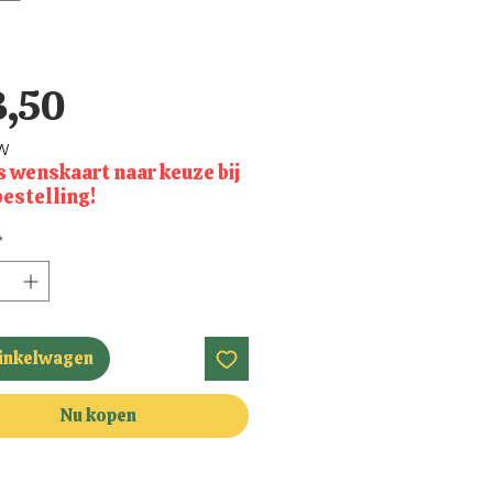
Prijs
3,50
TW
s wenskaart naar keuze bij
bestelling!
*
winkelwagen
Nu kopen