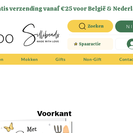
tis verzending vanaf €25 voor België & Nederl
Zoeken
N
Spaaractie
en
Mokken
Gifts
Non-Gift
Conta