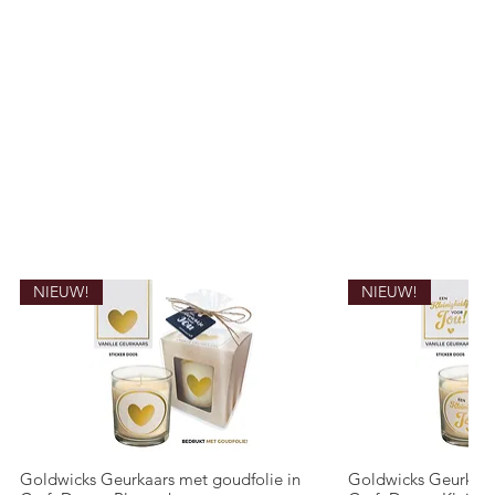
NIEUW!
NIEUW!
Goldwicks Geurkaars met goudfolie in
Goldwicks Geurkaar
Snel overzicht
Snel o