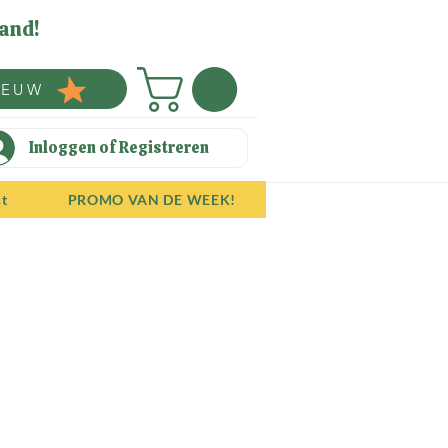
and!
IEUW
Inloggen of Registreren
ct
PROMO VAN DE WEEK!