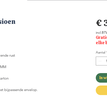
sioen
€ 
incl.B
Grati
elke 
Aantal
iende rust
70MM
In 
arton
met bijpassende envelop.