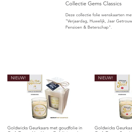
Collectie Gems Classics
Deze collectie folie wenskaarten met 
"Verjaardag, Huwelijk, Jaar Getrou
Pensioen & Beterschap".
NIEUW!
NIEUW!
Goldwicks Geurkaars met goudfolie in
Goldwicks Geurkaa
Snel overzicht
Snel 