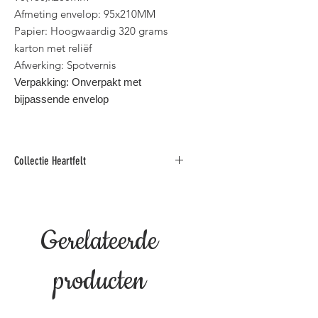
Afmeting envelop: 95x210MM
Papier: Hoogwaardig 320 grams
karton met reliëf
Afwerking: Spotvernis
Verpakking: Onverpakt met
bijpassende envelop
Collectie Heartfelt
Rouwkaarten gedrukt op
hoogwaardig karton afwerkt met
spotvernis.
Gerelateerde
3 Verschillende formaten.
​Binnen standaard postformaat voor
België.
producten