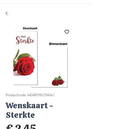
Productcode: HEARTFELT043x1
Wenskaart -
Sterkte
Prijs
€ 2,45