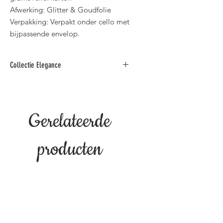
Afwerking: Glitter & Goudfolie
Verpakking: Verpakt onder cello met
bijpassende envelop.
Collectie Elegance
Deze collectie luxe wenskaarten met
spreuken is verkrijgbaar in diverse
teksten zoals: "Verjaardag, Huwelijk,
Gerelateerde
Jaar Getrouwd, Gouden Feest,
Deelneming, Geboorte, Bedankt,
Pensioen & Beterschap".
producten