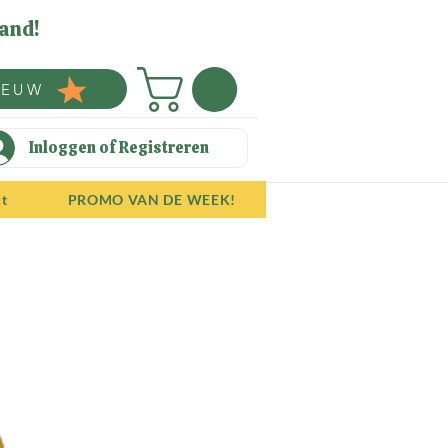
and!
IEUW
Inloggen of Registreren
ct
PROMO VAN DE WEEK!