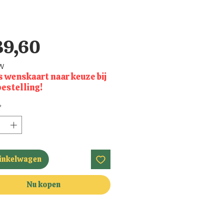
Prijs
39,60
TW
s wenskaart naar keuze bij
bestelling!
*
winkelwagen
Nu kopen