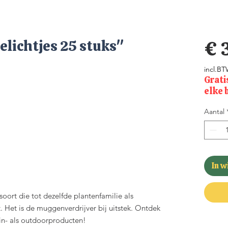
elichtjes 25 stuks"
€ 
incl.B
Grati
elke 
Aantal
In 
oort die tot dezelfde plantenfamilie als
Het is de muggenverdrijver bij uitstek. Ontdek
n- als outdoorproducten!