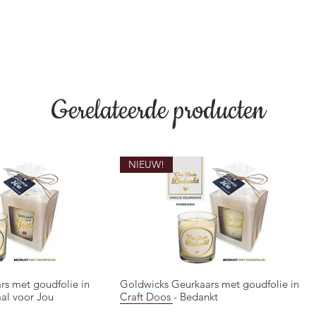
Gerelateerde producten
NIEUW!
rs met goudfolie in
Goldwicks Geurkaars met goudfolie in
overzicht
Snel overzicht
aal voor Jou
Craft Doos - Bedankt
NIEUW!
NIEUW!