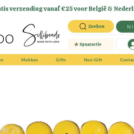
tis verzending vanaf €25 voor België & Nederl
Zoeken
N
Spaaractie
en
Mokken
Gifts
Non-Gift
Conta