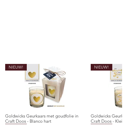
NIEUW!
NIEUW!
Goldwicks Geurkaars met goudfolie in
Goldwicks Geurkaar
Snel overzicht
Snel o
Craft Doos - Blanco hart
Craft Doos - Kleinig
NIEUW!
NIEUW!
NIEUW!
NIEUW!