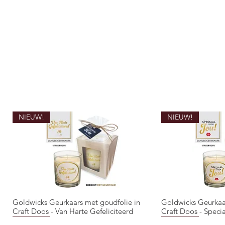
NIEUW!
NIEUW!
Goldwicks Geurkaars met goudfolie in
Goldwicks Geurkaa
Snel overzicht
Snel 
Craft Doos - Van Harte Gefeliciteerd
Craft Doos - Speci
NIEUW!
NIEUW!
NIEUW!
NIEUW!
NIEUW!