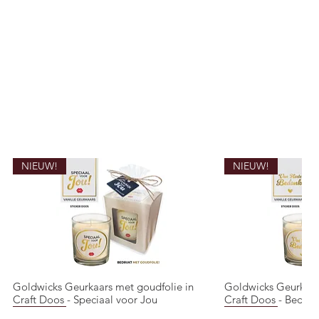
NIEUW!
NIEUW!
Goldwicks Geurkaars met goudfolie in
Goldwicks Geurkaar
Snel overzicht
Snel o
Craft Doos - Speciaal voor Jou
Craft Doos - Bedank
NIEUW!
NIEUW!
NIEUW!
NIEUW!