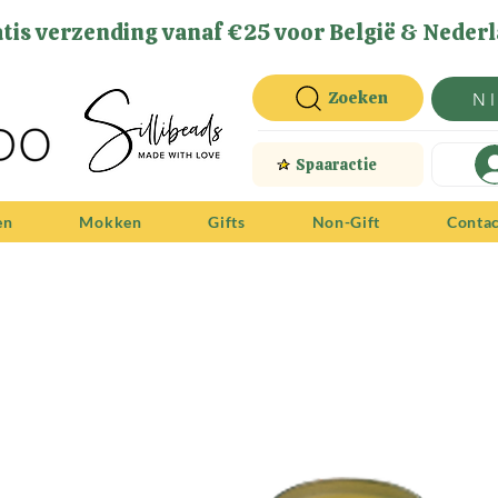
tis verzending vanaf €25 voor België & Nederl
Zoeken
N
Spaaractie
en
Mokken
Gifts
Non-Gift
Conta