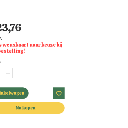
Prijs
23,76
TW
s wenskaart naar keuze bij
bestelling!
*
winkelwagen
Nu kopen