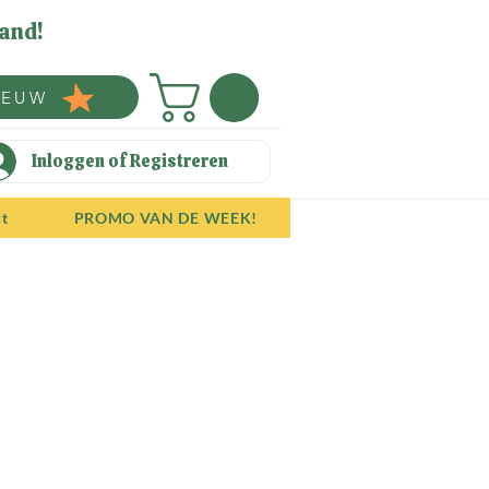
and!
IEUW
Inloggen of Registreren
ct
PROMO VAN DE WEEK!