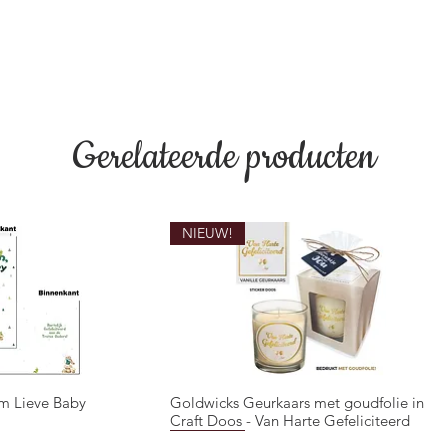
Gerelateerde producten
NIEUW!
m Lieve Baby
Goldwicks Geurkaars met goudfolie in
overzicht
Snel overzicht
Craft Doos - Van Harte Gefeliciteerd
NIEUW!
NIEUW!