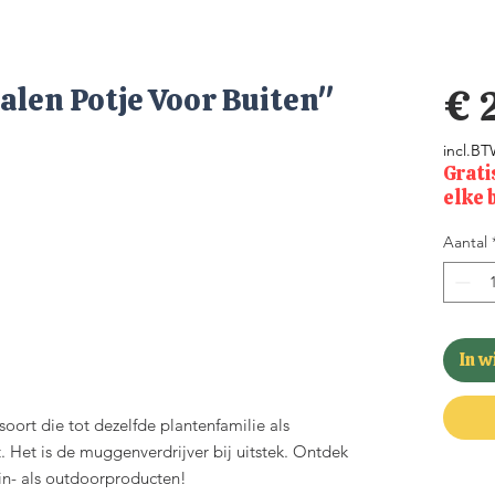
alen Potje Voor Buiten"
€ 
incl.B
Grati
elke 
Aantal
In 
oort die tot dezelfde plantenfamilie als
Het is de muggenverdrijver bij uitstek. Ontdek
n- als outdoorproducten!